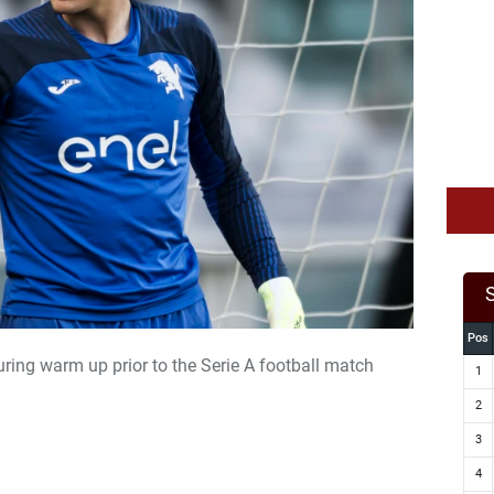
Pos
uring warm up prior to the Serie A football match
1
2
3
4