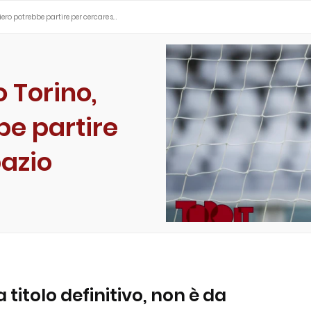
ero potrebbe partire per cercare s…
 Torino,
be partire
pazio
a titolo definitivo, non è da