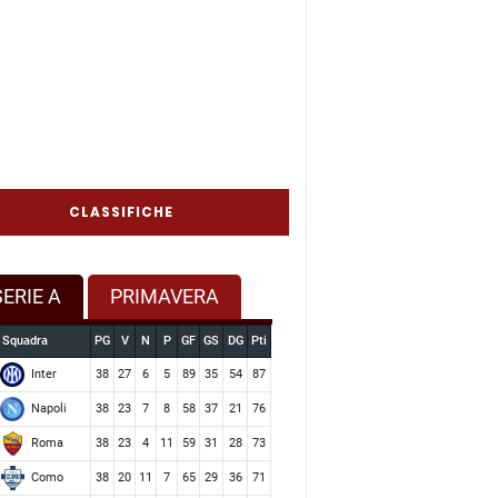
CLASSIFICHE
SERIE A
PRIMAVERA
Squadra
PG
V
N
P
GF
GS
DG
Pti
Inter
38
27
6
5
89
35
54
87
Napoli
38
23
7
8
58
37
21
76
Roma
38
23
4
11
59
31
28
73
Como
38
20
11
7
65
29
36
71