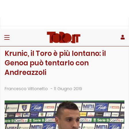
»
»
Home
Calciomercato
Krunic, il Toro è più lontano: il Genoa può tentarlo con …
CALCIOMERCATO
Krunic, il Toro è più lontano: il
Genoa può tentarlo con
Andreazzoli
Francesco Vittonetto
-
11 Giugno 2019