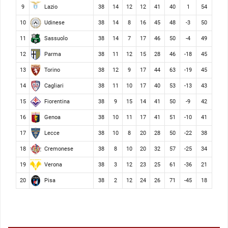
Lazio
9
38
14
12
12
41
40
1
54
Udinese
10
38
14
8
16
45
48
-3
50
Sassuolo
11
38
14
7
17
46
50
-4
49
Parma
12
38
11
12
15
28
46
-18
45
Torino
13
38
12
9
17
44
63
-19
45
Cagliari
14
38
11
10
17
40
53
-13
43
Fiorentina
15
38
9
15
14
41
50
-9
42
Genoa
16
38
10
11
17
41
51
-10
41
Lecce
17
38
10
8
20
28
50
-22
38
Cremonese
18
38
8
10
20
32
57
-25
34
Verona
19
38
3
12
23
25
61
-36
21
Pisa
20
38
2
12
24
26
71
-45
18