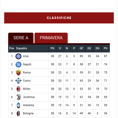
CLASSIFICHE
SERIE A
PRIMAVERA
Pos
Squadra
PG
V
N
P
GF
GS
DG
Pti
Inter
1
38
27
6
5
89
35
54
87
Napoli
2
38
23
7
8
58
37
21
76
Roma
3
38
23
4
11
59
31
28
73
Como
4
38
20
11
7
65
29
36
71
Milan
5
38
20
10
8
53
35
18
70
Juventus
6
38
19
12
7
62
34
28
69
Atalanta
7
38
15
14
9
51
36
15
59
Bologna
8
38
16
8
14
49
46
3
56