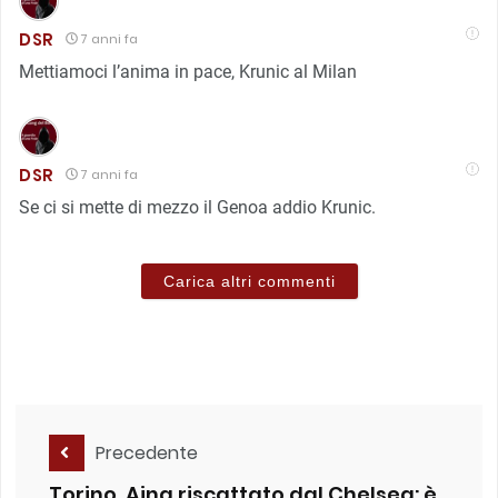
DSR
7 anni fa
Mettiamoci l’anima in pace, Krunic al Milan
DSR
7 anni fa
Se ci si mette di mezzo il Genoa addio Krunic.
Carica altri commenti
Precedente
Torino, Aina riscattato dal Chelsea: è