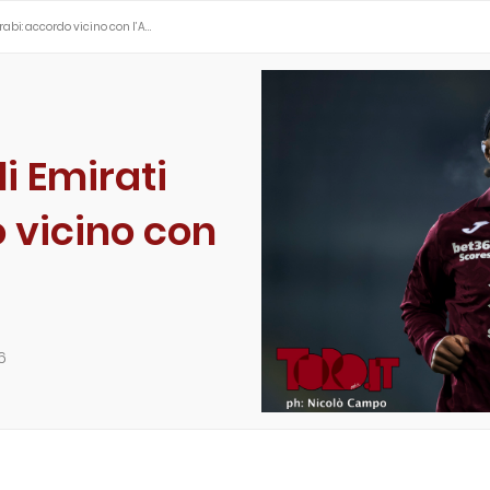
rabi: accordo vicino con l’A…
i Emirati
 vicino con
6