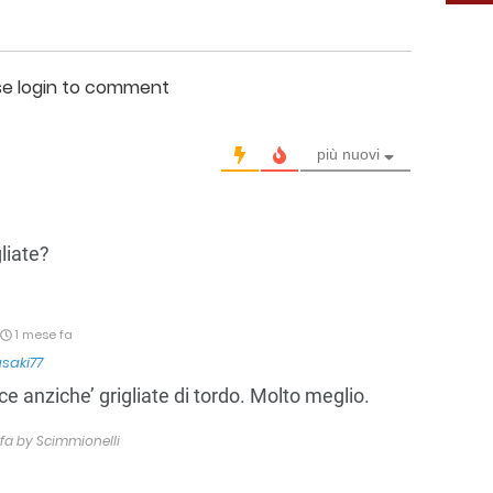
se login to comment
più nuovi
gliate?
1 mese fa
saki77
sce anziche’ grigliate di tordo. Molto meglio.
 fa by Scimmionelli