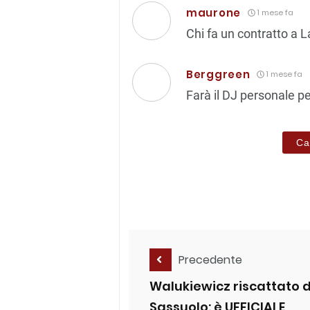
maurone
1 mese fa
Chi fa un contratto a L
Berggreen
1 mese fa
Farà il DJ personale p
Ca
Precedente
Walukiewicz riscattato 
Sassuolo: è UFFICIALE