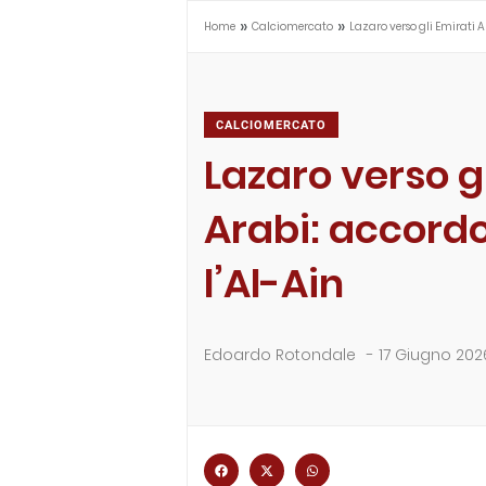
»
»
Home
Calciomercato
Lazaro verso gli Emirati A
CALCIOMERCATO
Lazaro verso gl
Arabi: accordo
l’Al-Ain
Edoardo Rotondale
-
17 Giugno 202