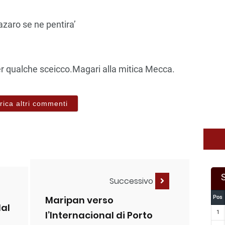
azaro se ne pentira’
er qualche sceicco.Magari alla mitica Mecca.
rica altri commenti
Successivo
Maripan verso
Pos
dal
l’Internacional di Porto
1