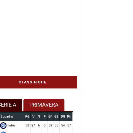
CLASSIFICHE
SERIE A
PRIMAVERA
Squadra
PG
V
N
P
GF
GS
DG
Pti
Inter
38
27
6
5
89
35
54
87