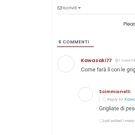
Iscriviti
Plea
6
COMMENTI
Kawasaki77
1 mese fa
Come farà lì con le gri
Scimmionelli
Reply to
Kawa
Grigliate di pe
Last edited 1 mese