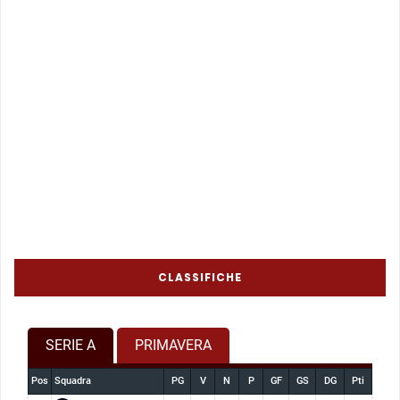
CLASSIFICHE
SERIE A
PRIMAVERA
Pos
Squadra
PG
V
N
P
GF
GS
DG
Pti