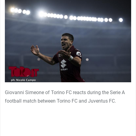
Giovanni Simeone of Torino FC reacts during the Serie A
football match between Torino FC and Juventus FC.