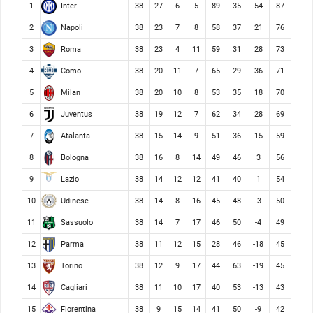
Inter
1
38
27
6
5
89
35
54
87
Napoli
2
38
23
7
8
58
37
21
76
Roma
3
38
23
4
11
59
31
28
73
Como
4
38
20
11
7
65
29
36
71
Milan
5
38
20
10
8
53
35
18
70
Juventus
6
38
19
12
7
62
34
28
69
Atalanta
7
38
15
14
9
51
36
15
59
Bologna
8
38
16
8
14
49
46
3
56
Lazio
9
38
14
12
12
41
40
1
54
Udinese
10
38
14
8
16
45
48
-3
50
Sassuolo
11
38
14
7
17
46
50
-4
49
Parma
12
38
11
12
15
28
46
-18
45
Torino
13
38
12
9
17
44
63
-19
45
Cagliari
14
38
11
10
17
40
53
-13
43
Fiorentina
15
38
9
15
14
41
50
-9
42