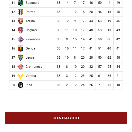
Sassuolo
11
38
14
7
17
46
50
-4
49
Parma
12
38
11
12
15
28
46
-18
45
Torino
13
38
12
9
17
44
63
-19
45
Cagliari
14
38
11
10
17
40
53
-13
43
Fiorentina
15
38
9
15
14
41
50
-9
42
Genoa
16
38
10
11
17
41
51
-10
41
Lecce
17
38
10
8
20
28
50
-22
38
Cremonese
18
38
8
10
20
32
57
-25
34
Verona
19
38
3
12
23
25
61
-36
21
Pisa
20
38
2
12
24
26
71
-45
18
SONDAGGIO