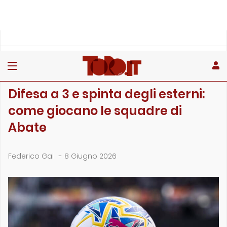
»
»
Home
Calciomercato
Difesa a 3 e spinta degli esterni: come giocano le squadre d…
CALCIOMERCATO
Difesa a 3 e spinta degli esterni:
come giocano le squadre di
Abate
Federico Gai
-
8 Giugno 2026