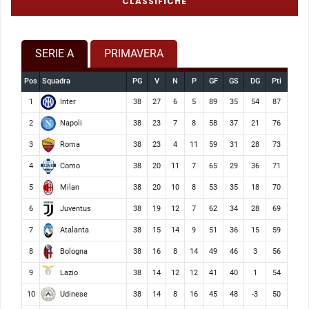
CLASSIFICHE
SERIE A
PRIMAVERA
Pos
Squadra
PG
V
N
P
GF
GS
DG
Pti
Inter
1
38
27
6
5
89
35
54
87
Napoli
2
38
23
7
8
58
37
21
76
Roma
3
38
23
4
11
59
31
28
73
Como
4
38
20
11
7
65
29
36
71
Milan
5
38
20
10
8
53
35
18
70
Juventus
6
38
19
12
7
62
34
28
69
Atalanta
7
38
15
14
9
51
36
15
59
Bologna
8
38
16
8
14
49
46
3
56
Lazio
9
38
14
12
12
41
40
1
54
Udinese
10
38
14
8
16
45
48
-3
50