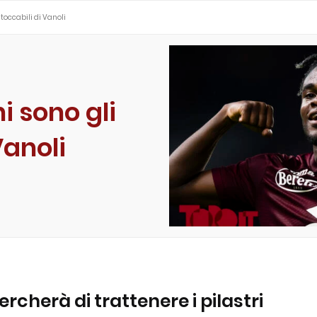
ntoccabili di Vanoli
i sono gli
Vanoli
ercherà di trattenere i pilastri