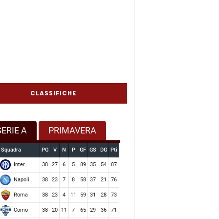
CLASSIFICHE
SERIE A
PRIMAVERA
Squadra
PG
V
N
P
GF
GS
DG
Pti
Inter
38
27
6
5
89
35
54
87
Napoli
38
23
7
8
58
37
21
76
Roma
38
23
4
11
59
31
28
73
Como
38
20
11
7
65
29
36
71