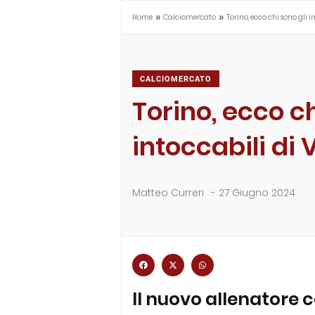
»
»
Home
Calciomercato
Torino, ecco chi sono gli i
CALCIOMERCATO
Torino, ecco ch
intoccabili di 
Matteo Curreri
-
27 Giugno 2024
Il nuovo allenatore c