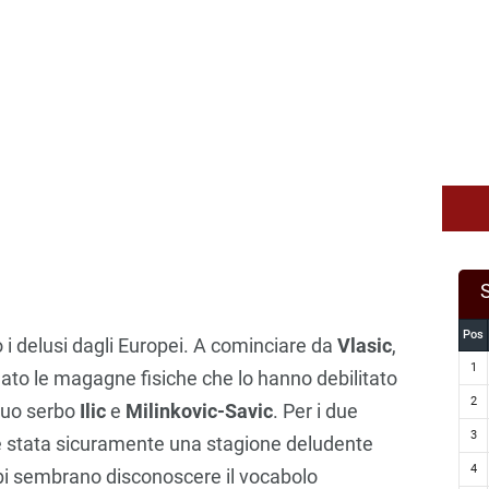
Pos
o i delusi dagli Europei. A cominciare da
Vlasic
,
1
to le magagne fisiche che lo hanno debilitato
2
 duo serbo
Ilic
e
Milinkovic-Savic
. Per i due
3
 è stata sicuramente una stagione deludente
4
mbi sembrano disconoscere il vocabolo