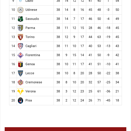
Lazio
9
38
14
12
12
41
40
1
54
Udinese
10
38
14
8
16
45
48
-3
50
Sassuolo
11
38
14
7
17
46
50
-4
49
Parma
12
38
11
12
15
28
46
-18
45
Torino
13
38
12
9
17
44
63
-19
45
Cagliari
14
38
11
10
17
40
53
-13
43
Fiorentina
15
38
9
15
14
41
50
-9
42
Genoa
16
38
10
11
17
41
51
-10
41
Lecce
17
38
10
8
20
28
50
-22
38
Cremonese
18
38
8
10
20
32
57
-25
34
Verona
19
38
3
12
23
25
61
-36
21
Pisa
20
38
2
12
24
26
71
-45
18