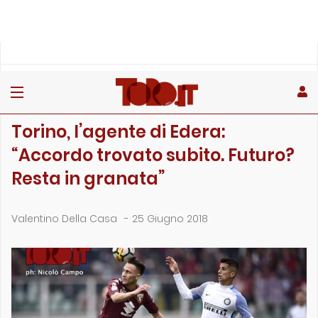
»
»
Home
Interviste
Torino, l’agente di Edera: “Accordo trovato subi…
CALCIOMERCATO
Torino, l’agente di Edera:
“Accordo trovato subito. Futuro?
Resta in granata”
Valentino Della Casa
-
25 Giugno 2018