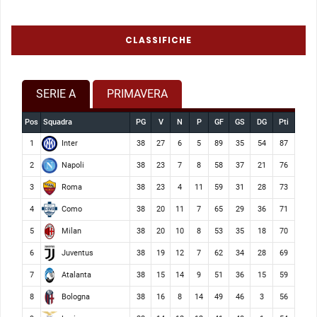
CLASSIFICHE
SERIE A
PRIMAVERA
Pos
Squadra
PG
V
N
P
GF
GS
DG
Pti
Inter
1
38
27
6
5
89
35
54
87
Napoli
2
38
23
7
8
58
37
21
76
Roma
3
38
23
4
11
59
31
28
73
Como
4
38
20
11
7
65
29
36
71
Milan
5
38
20
10
8
53
35
18
70
Juventus
6
38
19
12
7
62
34
28
69
Atalanta
7
38
15
14
9
51
36
15
59
Bologna
8
38
16
8
14
49
46
3
56