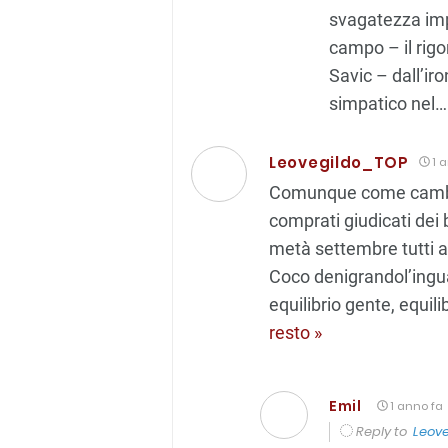
svagatezza impe
campo – il rigo
Savic – dall’iro
simpatico nel
Leovegildo_TOP
1 
Comunque come cambian
comprati giudicati dei 
metà settembre tutti a
Coco denigrandol’ingua
equilibrio gente, equil
resto »
Emil
1 anno fa
Reply to
Leov