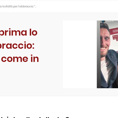
 lo sfottò poi l’abbraccio: “…
prima lo
braccio:
 come in