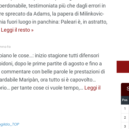
rdonabile, testimoniata più che dagli errori in
re sprecato da Adams, la papera di Milinkovic-
nia fuori luogo in panchina: Paleari è, in astratto,
…
Leggi il resto »
anno fa
o le cose…: inizio stagione tutti difensori
bidoni, dopo le prime partite di agosto e fino a
 commentare con belle parole le prestazioni di
rdabile Maripàn, ora tutto si è capovolto…
ibrio… per tante cose ci vuole tempo,
…
Leggi il
Pos
1
2
egildo_TOP
3