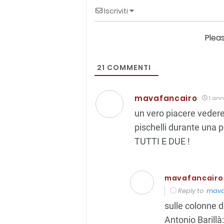
Iscriviti
Plea
21
COMMENTI
mavafancairo
1 ann
un vero piacere vedere
pischelli durante una
TUTTI E DUE !
mavafancairo
Reply to
mava
sulle colonne 
Antonio Barillà: