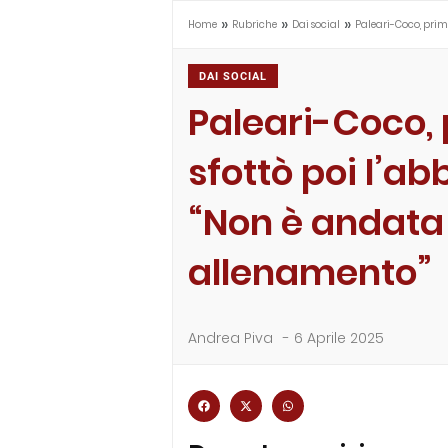
»
»
»
Home
Rubriche
Dai social
Paleari-Coco, prima
DAI SOCIAL
Paleari-Coco, 
sfottò poi l’ab
“Non è andata
allenamento”
Andrea Piva
-
6 Aprile 2025