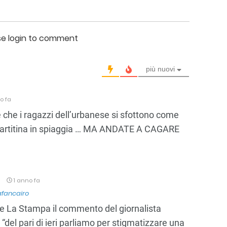
se login to comment
più nuovi
o fa
 che i ragazzi dell’urbanese si sfottono come
 partitina in spiaggia … MA ANDATE A CAGARE
1 anno fa
fancairo
de La Stampa il commento del giornalista
 “del pari di ieri parliamo per stigmatizzare una