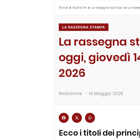
»
»
»
Home
Rubriche
La rassegna stampa
La rass
LA RASSEGNA STAMPA
La rassegna s
oggi, giovedì 
2026
Redazione
-
14 Maggio 2026
Ecco i titoli dei princ