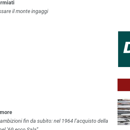
armiati
ssare il monte ingaggi
 amore
 ambizioni fin da subito: nel 1964 l’acquisto della
nel ’69 ecco Sala”.