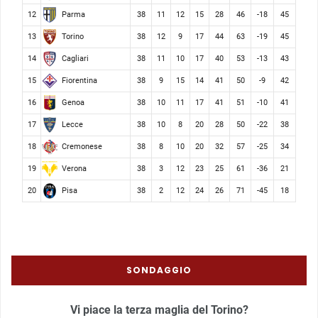
Parma
12
38
11
12
15
28
46
-18
45
Torino
13
38
12
9
17
44
63
-19
45
Cagliari
14
38
11
10
17
40
53
-13
43
Fiorentina
15
38
9
15
14
41
50
-9
42
Genoa
16
38
10
11
17
41
51
-10
41
Lecce
17
38
10
8
20
28
50
-22
38
Cremonese
18
38
8
10
20
32
57
-25
34
Verona
19
38
3
12
23
25
61
-36
21
Pisa
20
38
2
12
24
26
71
-45
18
SONDAGGIO
Vi piace la terza maglia del Torino?