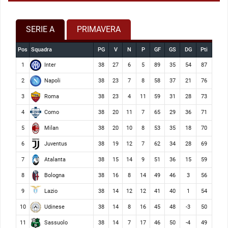
SERIE A
PRIMAVERA
Pos
Squadra
PG
V
N
P
GF
GS
DG
Pti
Inter
1
38
27
6
5
89
35
54
87
Napoli
2
38
23
7
8
58
37
21
76
Roma
3
38
23
4
11
59
31
28
73
Como
4
38
20
11
7
65
29
36
71
Milan
5
38
20
10
8
53
35
18
70
Juventus
6
38
19
12
7
62
34
28
69
Atalanta
7
38
15
14
9
51
36
15
59
Bologna
8
38
16
8
14
49
46
3
56
Lazio
9
38
14
12
12
41
40
1
54
Udinese
10
38
14
8
16
45
48
-3
50
Sassuolo
11
38
14
7
17
46
50
-4
49