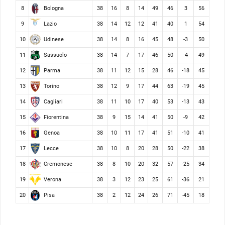
Bologna
8
38
16
8
14
49
46
3
56
Lazio
9
38
14
12
12
41
40
1
54
Udinese
10
38
14
8
16
45
48
-3
50
Sassuolo
11
38
14
7
17
46
50
-4
49
Parma
12
38
11
12
15
28
46
-18
45
Torino
13
38
12
9
17
44
63
-19
45
Cagliari
14
38
11
10
17
40
53
-13
43
Fiorentina
15
38
9
15
14
41
50
-9
42
Genoa
16
38
10
11
17
41
51
-10
41
Lecce
17
38
10
8
20
28
50
-22
38
Cremonese
18
38
8
10
20
32
57
-25
34
Verona
19
38
3
12
23
25
61
-36
21
Pisa
20
38
2
12
24
26
71
-45
18