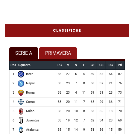
CLASSIFICHE
SERIE A
PRIMAVERA
Pos
Squadra
PG
V
N
P
GF
GS
DG
Pti
Inter
1
38
27
6
5
89
35
54
87
Napoli
2
38
23
7
8
58
37
21
76
Roma
3
38
23
4
11
59
31
28
73
Como
4
38
20
11
7
65
29
36
71
Milan
5
38
20
10
8
53
35
18
70
Juventus
6
38
19
12
7
62
34
28
69
Atalanta
7
38
15
14
9
51
36
15
59