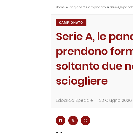
»
»
»
Home
Stagione
Campionato
Serie A, le pan
CAMPIONATO
Serie A, le pa
prendono form
soltanto due n
sciogliere
Edoardo Spedale
-
23 Giugno 2026