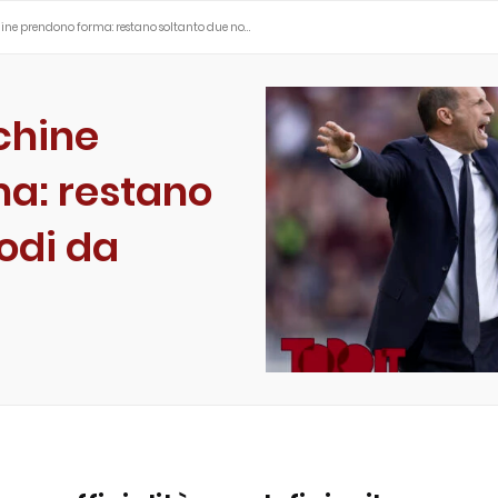
chine prendono forma: restano soltanto due no…
nchine
a: restano
odi da