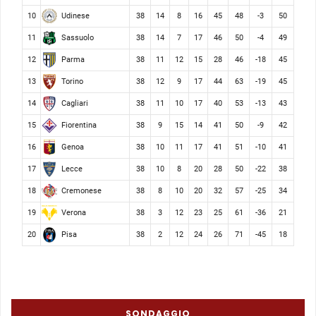
Udinese
10
38
14
8
16
45
48
-3
50
Sassuolo
11
38
14
7
17
46
50
-4
49
Parma
12
38
11
12
15
28
46
-18
45
Torino
13
38
12
9
17
44
63
-19
45
Cagliari
14
38
11
10
17
40
53
-13
43
Fiorentina
15
38
9
15
14
41
50
-9
42
Genoa
16
38
10
11
17
41
51
-10
41
Lecce
17
38
10
8
20
28
50
-22
38
Cremonese
18
38
8
10
20
32
57
-25
34
Verona
19
38
3
12
23
25
61
-36
21
Pisa
20
38
2
12
24
26
71
-45
18
SONDAGGIO