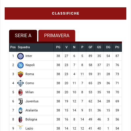
CLASSIFICHE
SERIE A
PRIMAVERA
Pos
Squadra
PG
V
N
P
GF
GS
DG
Pti
Inter
1
38
27
6
5
89
35
54
87
Napoli
2
38
23
7
8
58
37
21
76
Roma
3
38
23
4
11
59
31
28
73
Como
4
38
20
11
7
65
29
36
71
Milan
5
38
20
10
8
53
35
18
70
Juventus
6
38
19
12
7
62
34
28
69
Atalanta
7
38
15
14
9
51
36
15
59
Bologna
8
38
16
8
14
49
46
3
56
Lazio
9
38
14
12
12
41
40
1
54