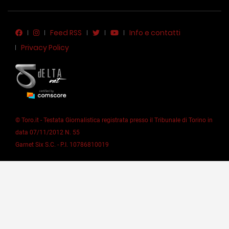
Feed RSS
Info e contatti
Privacy Policy
© Toro.it - Testata Giornalistica registrata presso il Tribunale di Torino in
data 07/11/2012 N. 55
Garnet Six S.C. - P.I. 10786810019