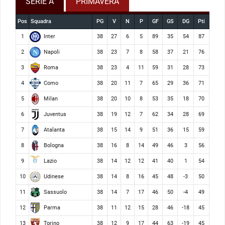
SERIE A
PRIMAVERA
Pos
Squadra
PG
V
N
P
GF
GS
DG
Pti
Inter
1
38
27
6
5
89
35
54
87
Napoli
2
38
23
7
8
58
37
21
76
Roma
3
38
23
4
11
59
31
28
73
Como
4
38
20
11
7
65
29
36
71
Milan
5
38
20
10
8
53
35
18
70
Juventus
6
38
19
12
7
62
34
28
69
Atalanta
7
38
15
14
9
51
36
15
59
Bologna
8
38
16
8
14
49
46
3
56
Lazio
9
38
14
12
12
41
40
1
54
Udinese
10
38
14
8
16
45
48
-3
50
Sassuolo
11
38
14
7
17
46
50
-4
49
Parma
12
38
11
12
15
28
46
-18
45
Torino
13
38
12
9
17
44
63
-19
45