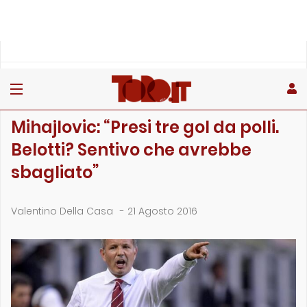
»
»
»
Home
Toro
Partite
Mihajlovic: “Presi tre gol da polli. Belotti? Sentivo …
PARTITE
Mihajlovic: “Presi tre gol da polli.
Belotti? Sentivo che avrebbe
sbagliato”
Valentino Della Casa
-
21 Agosto 2016