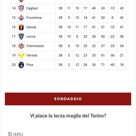
Cagliari
14
38
11
10
17
40
53
-13
43
Fiorentina
15
38
9
15
14
41
50
-9
42
Genoa
16
38
10
11
17
41
51
-10
41
Lecce
17
38
10
8
20
28
50
-22
38
Cremonese
18
38
8
10
20
32
57
-25
34
Verona
19
38
3
12
23
25
61
-36
21
Pisa
20
38
2
12
24
26
71
-45
18
SONDAGGIO
Vi piace la terza maglia del Torino?
Sì
(65%)