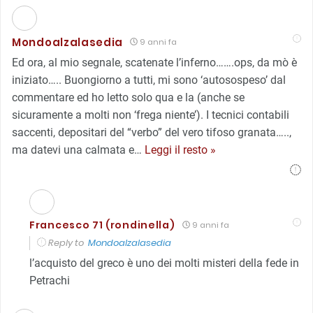
Mondoalzalasedia
9 anni fa
Ed ora, al mio segnale, scatenate l’inferno…….ops, da mò è
iniziato….. Buongiorno a tutti, mi sono ‘autosospeso’ dal
commentare ed ho letto solo qua e la (anche se
sicuramente a molti non ‘frega niente’). I tecnici contabili
saccenti, depositari del “verbo” del vero tifoso granata…..,
ma datevi una calmata e
…
Leggi il resto »
Francesco 71 (rondinella)
9 anni fa
Reply to
Mondoalzalasedia
l’acquisto del greco è uno dei molti misteri della fede in
Petrachi