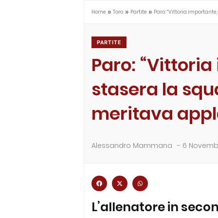
»
»
»
Home
Toro
Partite
Paro: “Vittoria importante
PARTITE
Paro: “Vittoria
stasera la sq
meritava appl
Alessandro Mammana
-
6 Novemb
L’allenatore in seco