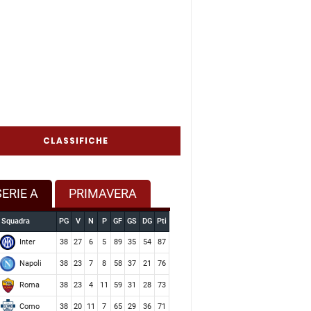
CLASSIFICHE
SERIE A
PRIMAVERA
Squadra
PG
V
N
P
GF
GS
DG
Pti
Inter
38
27
6
5
89
35
54
87
Napoli
38
23
7
8
58
37
21
76
Roma
38
23
4
11
59
31
28
73
Como
38
20
11
7
65
29
36
71