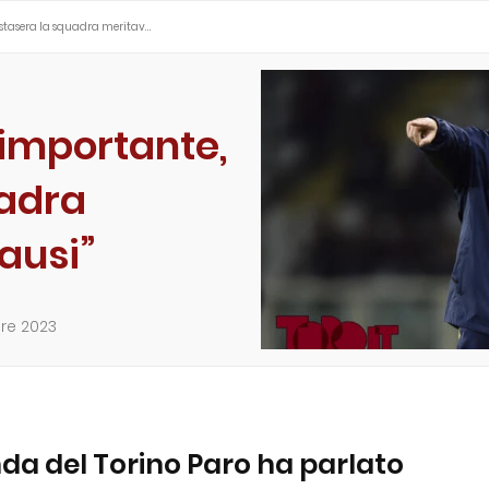
, stasera la squadra meritav…
 importante,
uadra
ausi”
re 2023
nda del Torino Paro ha parlato