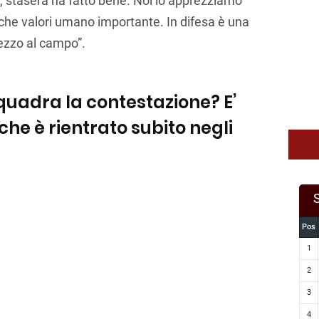
, stasera ha fatto bene. Noi lo apprezziamo
nche valori umano importante. In difesa è una
mezzo al campo”.
quadra la contestazione? E’
che è rientrato subito negli
Pos
1
2
3
4