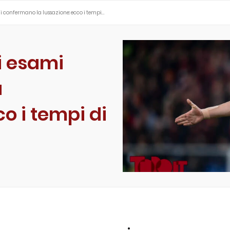
i confermano la lussazione: ecco i tempi…
i esami
a
o i tempi di