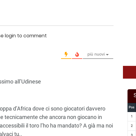
se login to comment
più nuovi
issimo all’Udinese
oppa d’Africa dove ci sono giocatori davvero
Pos
che tecnicamente che ancora non giocano in
1
accessibili il toro l’ho ha mandato? A già ma noi
2
lvaci tu..
3