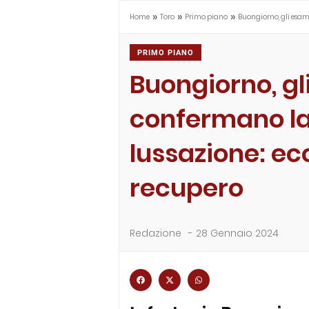
»
»
»
Home
Toro
Primo piano
Buongiorno, gli esam
PRIMO PIANO
Buongiorno, gl
confermano l
lussazione: ecc
recupero
Redazione
-
28 Gennaio 2024