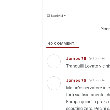
Iscriviti
Plea
40
COMMENTI
James 75
2 anni fa
Tranquilli Lovato vicin
James 75
2 anni fa
Ma un’osservatore in c
forti sia fisicamente 
Europa quindi a prezzi 
scouting zero, Pecini sa