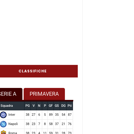
CLASSIFICHE
SERIE A
PRIMAVERA
Squadra
PG
V
N
P
GF
GS
DG
Pti
Inter
38
27
6
5
89
35
54
87
Napoli
38
23
7
8
58
37
21
76
Roma
38
23
4
11
59
31
28
73