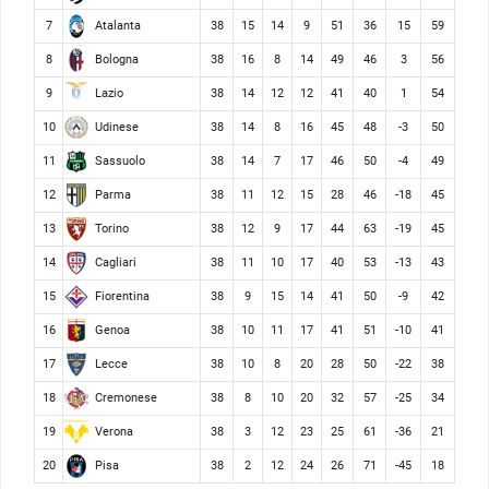
Atalanta
7
38
15
14
9
51
36
15
59
Bologna
8
38
16
8
14
49
46
3
56
Lazio
9
38
14
12
12
41
40
1
54
Udinese
10
38
14
8
16
45
48
-3
50
Sassuolo
11
38
14
7
17
46
50
-4
49
Parma
12
38
11
12
15
28
46
-18
45
Torino
13
38
12
9
17
44
63
-19
45
Cagliari
14
38
11
10
17
40
53
-13
43
Fiorentina
15
38
9
15
14
41
50
-9
42
Genoa
16
38
10
11
17
41
51
-10
41
Lecce
17
38
10
8
20
28
50
-22
38
Cremonese
18
38
8
10
20
32
57
-25
34
Verona
19
38
3
12
23
25
61
-36
21
Pisa
20
38
2
12
24
26
71
-45
18