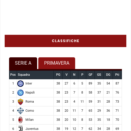
CLASSIFICHE
SERIE A
PRIMAVERA
Pos
Squadra
PG
V
N
P
GF
GS
DG
Pti
Inter
1
38
27
6
5
89
35
54
87
Napoli
2
38
23
7
8
58
37
21
76
Roma
3
38
23
4
11
59
31
28
73
Como
4
38
20
11
7
65
29
36
71
Milan
5
38
20
10
8
53
35
18
70
Juventus
6
38
19
12
7
62
34
28
69