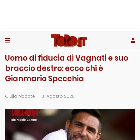
»
»
»
Home
Toro
Primo piano
Uomo di fiducia di Vagnati e suo braccio destro: ecco chi è…
PRIMO PIANO
Uomo di fiducia di Vagnati e suo
braccio destro: ecco chi è
Gianmario Specchia
Giulia Abbate
-
31 Agosto 2020