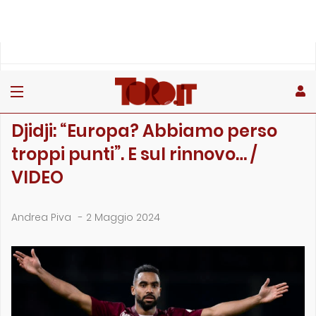
»
»
»
Home
Toro
Primo piano
Djidji: “Europa? Abbiamo perso troppi punti”. E …
PRIMO PIANO
Djidji: “Europa? Abbiamo perso
troppi punti”. E sul rinnovo… /
VIDEO
Andrea Piva
-
2 Maggio 2024