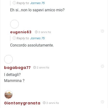
Reply to
James 75
Eh si…non lo sapevi amico mio?
eugenio63
2 anni fa
Reply to
James 75
Concordo assolutamente.
bogaboga77
2 anni fa
I dettagli?
Mammina ?
Giontonygranata
2 anni fa