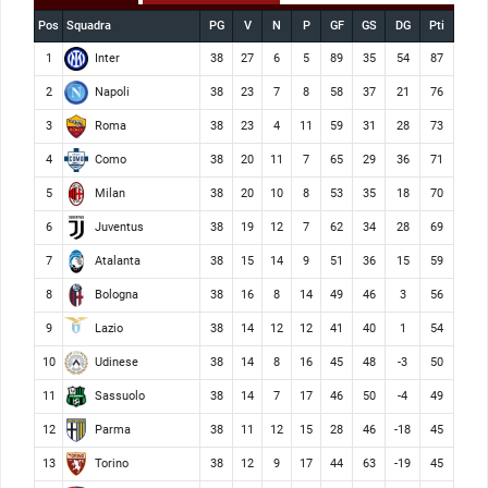
Pos
Squadra
PG
V
N
P
GF
GS
DG
Pti
Inter
1
38
27
6
5
89
35
54
87
Napoli
2
38
23
7
8
58
37
21
76
Roma
3
38
23
4
11
59
31
28
73
Como
4
38
20
11
7
65
29
36
71
Milan
5
38
20
10
8
53
35
18
70
Juventus
6
38
19
12
7
62
34
28
69
Atalanta
7
38
15
14
9
51
36
15
59
Bologna
8
38
16
8
14
49
46
3
56
Lazio
9
38
14
12
12
41
40
1
54
Udinese
10
38
14
8
16
45
48
-3
50
Sassuolo
11
38
14
7
17
46
50
-4
49
Parma
12
38
11
12
15
28
46
-18
45
Torino
13
38
12
9
17
44
63
-19
45