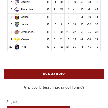
Cagliari
14
38
11
10
17
40
53
-13
43
Fiorentina
15
38
9
15
14
41
50
-9
42
Genoa
16
38
10
11
17
41
51
-10
41
Lecce
17
38
10
8
20
28
50
-22
38
Cremonese
18
38
8
10
20
32
57
-25
34
Verona
19
38
3
12
23
25
61
-36
21
Pisa
20
38
2
12
24
26
71
-45
18
SONDAGGIO
Vi piace la terza maglia del Torino?
Sì
(65%)