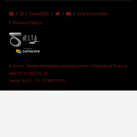
Feed RSS
Info e contatti
Privacy Policy
© Toro.it - Testata Giornalistica registrata presso il Tribunale di Torino in
data 07/11/2012 N. 55
Garnet Six S.C. - P.I. 10786810019