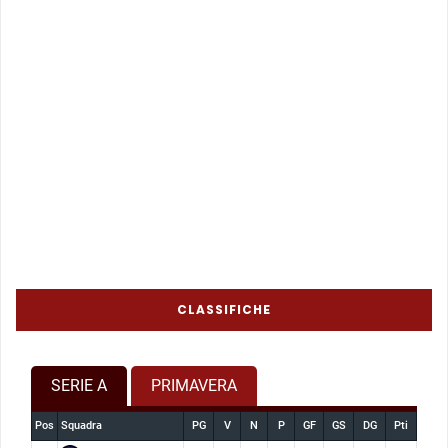
CLASSIFICHE
SERIE A
PRIMAVERA
Pos
Squadra
PG
V
N
P
GF
GS
DG
Pti