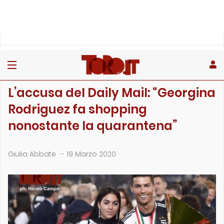
»
»
»
Home
Toro
Primo piano
L’accusa del Daily Mail: “Georgina Rodriguez fa …
PRIMO PIANO
L’accusa del Daily Mail: “Georgina
Rodriguez fa shopping
nonostante la quarantena”
Giulia Abbate
-
19 Marzo 2020