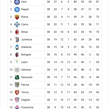
Inter
1
38
27
6
5
89
35
54
87
Napoli
2
38
23
7
8
58
37
21
76
Roma
3
38
23
4
11
59
31
28
73
Como
4
38
20
11
7
65
29
36
71
Milan
5
38
20
10
8
53
35
18
70
Juventus
6
38
19
12
7
62
34
28
69
Atalanta
7
38
15
14
9
51
36
15
59
Bologna
8
38
16
8
14
49
46
3
56
Lazio
9
38
14
12
12
41
40
1
54
Udinese
10
38
14
8
16
45
48
-3
50
Sassuolo
11
38
14
7
17
46
50
-4
49
Parma
12
38
11
12
15
28
46
-18
45
Torino
13
38
12
9
17
44
63
-19
45
Cagliari
14
38
11
10
17
40
53
-13
43
Fiorentina
15
38
9
15
14
41
50
-9
42