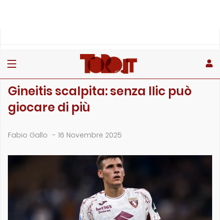
»
»
»
Home
Toro
Primo piano
Gineitis scalpita: senza Ilic può giocare di più
PRIMO PIANO
Gineitis scalpita: senza Ilic può
giocare di più
Fabio Gallo
-
16 Novembre 2025