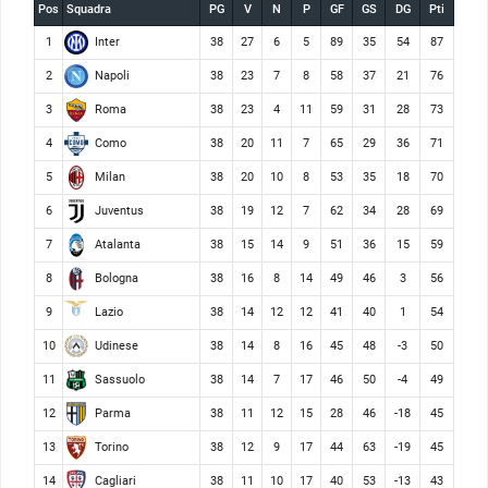
Pos
Squadra
PG
V
N
P
GF
GS
DG
Pti
Inter
1
38
27
6
5
89
35
54
87
Napoli
2
38
23
7
8
58
37
21
76
Roma
3
38
23
4
11
59
31
28
73
Como
4
38
20
11
7
65
29
36
71
Milan
5
38
20
10
8
53
35
18
70
Juventus
6
38
19
12
7
62
34
28
69
Atalanta
7
38
15
14
9
51
36
15
59
Bologna
8
38
16
8
14
49
46
3
56
Lazio
9
38
14
12
12
41
40
1
54
Udinese
10
38
14
8
16
45
48
-3
50
Sassuolo
11
38
14
7
17
46
50
-4
49
Parma
12
38
11
12
15
28
46
-18
45
Torino
13
38
12
9
17
44
63
-19
45
Cagliari
14
38
11
10
17
40
53
-13
43