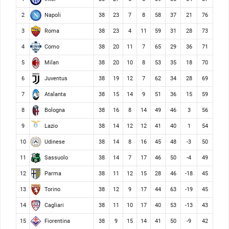
Napoli
2
38
23
7
8
58
37
21
76
Roma
3
38
23
4
11
59
31
28
73
Como
4
38
20
11
7
65
29
36
71
Milan
5
38
20
10
8
53
35
18
70
Juventus
6
38
19
12
7
62
34
28
69
Atalanta
7
38
15
14
9
51
36
15
59
Bologna
8
38
16
8
14
49
46
3
56
Lazio
9
38
14
12
12
41
40
1
54
Udinese
10
38
14
8
16
45
48
-3
50
Sassuolo
11
38
14
7
17
46
50
-4
49
Parma
12
38
11
12
15
28
46
-18
45
Torino
13
38
12
9
17
44
63
-19
45
Cagliari
14
38
11
10
17
40
53
-13
43
Fiorentina
15
38
9
15
14
41
50
-9
42