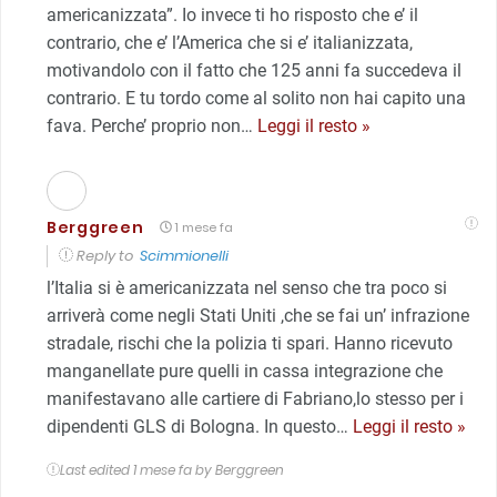
americanizzata”. Io invece ti ho risposto che e’ il
contrario, che e’ l’America che si e’ italianizzata,
motivandolo con il fatto che 125 anni fa succedeva il
contrario. E tu tordo come al solito non hai capito una
fava. Perche’ proprio non
…
Leggi il resto »
Berggreen
1 mese fa
Reply to
Scimmionelli
l’Italia si è americanizzata nel senso che tra poco si
arriverà come negli Stati Uniti ,che se fai un’ infrazione
stradale, rischi che la polizia ti spari. Hanno ricevuto
manganellate pure quelli in cassa integrazione che
manifestavano alle cartiere di Fabriano,lo stesso per i
dipendenti GLS di Bologna. In questo
…
Leggi il resto »
Last edited 1 mese fa by Berggreen