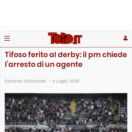
»
»
»
Home
Toro
Primo piano
Tifoso ferito al derby: il pm chiede l’arresto di un a…
PRIMO PIANO
Tifoso ferito al derby: il pm chiede
l’arresto di un agente
Edoardo Rotondale
-
4 Luglio 2026