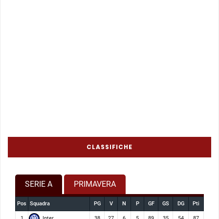
CLASSIFICHE
SERIE A
PRIMAVERA
Pos
Squadra
PG
V
N
P
GF
GS
DG
Pti
Inter
1
38
27
6
5
89
35
54
87