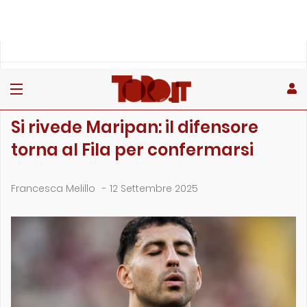
»
»
»
Home
Toro
Primo piano
Si rivede Maripan: il difensore torna al Fila per confermars…
PRIMO PIANO
Si rivede Maripan: il difensore
torna al Fila per confermarsi
Francesca Melillo
-
12 Settembre 2025