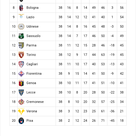
Bologna
8
38
16
8
14
49
46
3
56
Lazio
9
38
14
12
12
41
40
1
54
Udinese
10
38
14
8
16
45
48
-3
50
Sassuolo
11
38
14
7
17
46
50
-4
49
Parma
12
38
11
12
15
28
46
-18
45
Torino
13
38
12
9
17
44
63
-19
45
Cagliari
14
38
11
10
17
40
53
-13
43
Fiorentina
15
38
9
15
14
41
50
-9
42
Genoa
16
38
10
11
17
41
51
-10
41
Lecce
17
38
10
8
20
28
50
-22
38
Cremonese
18
38
8
10
20
32
57
-25
34
Verona
19
38
3
12
23
25
61
-36
21
Pisa
20
38
2
12
24
26
71
-45
18