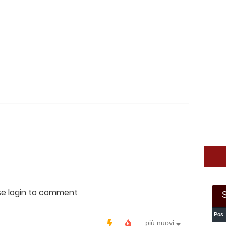
se login to comment
Pos
più nuovi