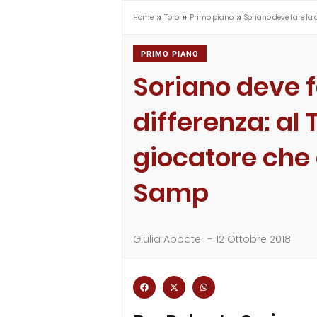
»
»
»
Home
Toro
Primo piano
Soriano deve fare la d
PRIMO PIANO
Soriano deve f
differenza: al 
giocatore che 
Samp
Giulia Abbate
-
12 Ottobre 2018