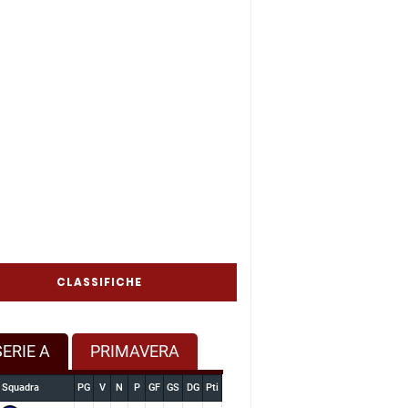
CLASSIFICHE
SERIE A
PRIMAVERA
Squadra
PG
V
N
P
GF
GS
DG
Pti