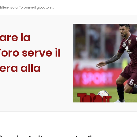
ifferenza: al Toro serve il giocatore …
are la
Toro serve il
era alla