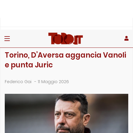
»
»
»
Home
Toro
Primo piano
Torino, D’Aversa aggancia Vanoli e punta Juric
PRIMO PIANO
Torino, D’Aversa aggancia Vanoli
e punta Juric
Federico Gai
-
11 Maggio 2026