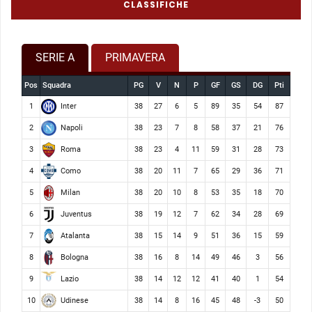
CLASSIFICHE
SERIE A
PRIMAVERA
Pos
Squadra
PG
V
N
P
GF
GS
DG
Pti
Inter
1
38
27
6
5
89
35
54
87
Napoli
2
38
23
7
8
58
37
21
76
Roma
3
38
23
4
11
59
31
28
73
Como
4
38
20
11
7
65
29
36
71
Milan
5
38
20
10
8
53
35
18
70
Juventus
6
38
19
12
7
62
34
28
69
Atalanta
7
38
15
14
9
51
36
15
59
Bologna
8
38
16
8
14
49
46
3
56
Lazio
9
38
14
12
12
41
40
1
54
Udinese
10
38
14
8
16
45
48
-3
50