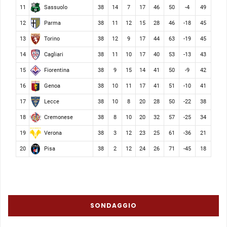
Sassuolo
11
38
14
7
17
46
50
-4
49
Parma
12
38
11
12
15
28
46
-18
45
Torino
13
38
12
9
17
44
63
-19
45
Cagliari
14
38
11
10
17
40
53
-13
43
Fiorentina
15
38
9
15
14
41
50
-9
42
Genoa
16
38
10
11
17
41
51
-10
41
Lecce
17
38
10
8
20
28
50
-22
38
Cremonese
18
38
8
10
20
32
57
-25
34
Verona
19
38
3
12
23
25
61
-36
21
Pisa
20
38
2
12
24
26
71
-45
18
SONDAGGIO