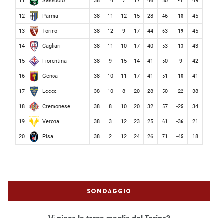
Sassuolo
11
38
14
7
17
46
50
-4
49
Parma
12
38
11
12
15
28
46
-18
45
Torino
13
38
12
9
17
44
63
-19
45
Cagliari
14
38
11
10
17
40
53
-13
43
Fiorentina
15
38
9
15
14
41
50
-9
42
Genoa
16
38
10
11
17
41
51
-10
41
Lecce
17
38
10
8
20
28
50
-22
38
Cremonese
18
38
8
10
20
32
57
-25
34
Verona
19
38
3
12
23
25
61
-36
21
Pisa
20
38
2
12
24
26
71
-45
18
SONDAGGIO