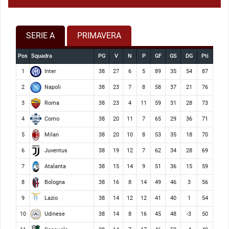
SERIE A
PRIMAVERA
Pos
Squadra
PG
V
N
P
GF
GS
DG
Pti
Inter
1
38
27
6
5
89
35
54
87
Napoli
2
38
23
7
8
58
37
21
76
Roma
3
38
23
4
11
59
31
28
73
Como
4
38
20
11
7
65
29
36
71
Milan
5
38
20
10
8
53
35
18
70
Juventus
6
38
19
12
7
62
34
28
69
Atalanta
7
38
15
14
9
51
36
15
59
Bologna
8
38
16
8
14
49
46
3
56
Lazio
9
38
14
12
12
41
40
1
54
Udinese
10
38
14
8
16
45
48
-3
50