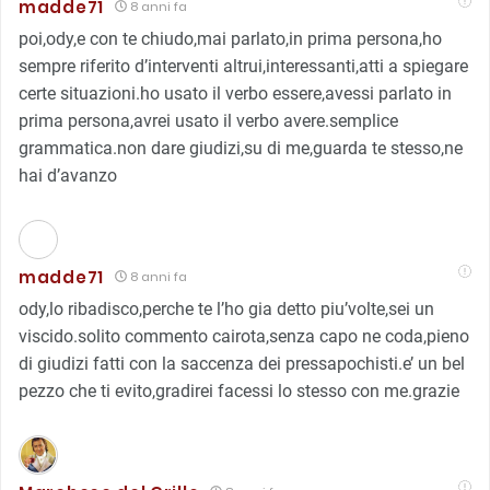
madde71
8 anni fa
poi,ody,e con te chiudo,mai parlato,in prima persona,ho
sempre riferito d’interventi altrui,interessanti,atti a spiegare
certe situazioni.ho usato il verbo essere,avessi parlato in
prima persona,avrei usato il verbo avere.semplice
grammatica.non dare giudizi,su di me,guarda te stesso,ne
hai d’avanzo
madde71
8 anni fa
ody,lo ribadisco,perche te l’ho gia detto piu’volte,sei un
viscido.solito commento cairota,senza capo ne coda,pieno
di giudizi fatti con la saccenza dei pressapochisti.e’ un bel
pezzo che ti evito,gradirei facessi lo stesso con me.grazie