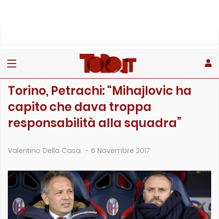
»
»
»
Home
Toro
Primo piano
Torino, Petrachi: “Mihajlovic ha capito che dava tropp…
PRIMO PIANO
Torino, Petrachi: “Mihajlovic ha
capito che dava troppa
responsabilità alla squadra”
Valentino Della Casa
-
6 Novembre 2017