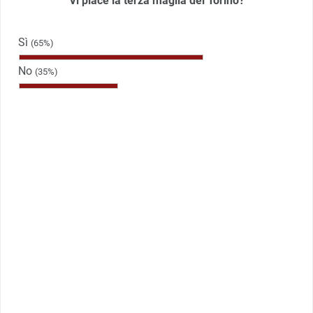
Vi piace la terza maglia del Torino?
Sì
(65%)
No
(35%)