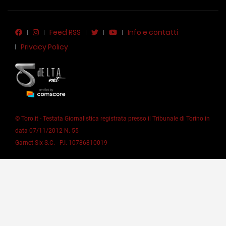
Feed RSS
Info e contatti
Privacy Policy
© Toro.it - Testata Giornalistica registrata presso il Tribunale di Torino in
data 07/11/2012 N. 55
Garnet Six S.C. - P.I. 10786810019