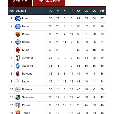
SERIE A
PRIMAVERA
Pos
Squadra
PG
V
N
P
GF
GS
DG
Pti
Inter
1
38
27
6
5
89
35
54
87
Napoli
2
38
23
7
8
58
37
21
76
Roma
3
38
23
4
11
59
31
28
73
Como
4
38
20
11
7
65
29
36
71
Milan
5
38
20
10
8
53
35
18
70
Juventus
6
38
19
12
7
62
34
28
69
Atalanta
7
38
15
14
9
51
36
15
59
Bologna
8
38
16
8
14
49
46
3
56
Lazio
9
38
14
12
12
41
40
1
54
Udinese
10
38
14
8
16
45
48
-3
50
Sassuolo
11
38
14
7
17
46
50
-4
49
Parma
12
38
11
12
15
28
46
-18
45
Torino
13
38
12
9
17
44
63
-19
45