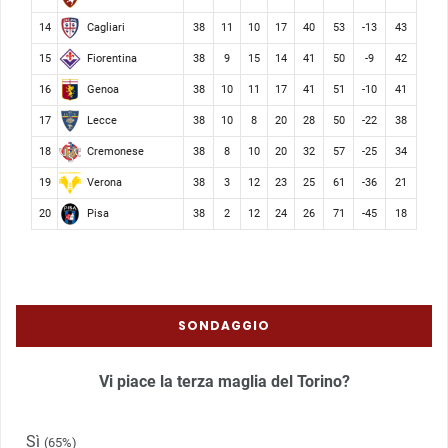
Cagliari
14
38
11
10
17
40
53
-13
43
Fiorentina
15
38
9
15
14
41
50
-9
42
Genoa
16
38
10
11
17
41
51
-10
41
Lecce
17
38
10
8
20
28
50
-22
38
Cremonese
18
38
8
10
20
32
57
-25
34
Verona
19
38
3
12
23
25
61
-36
21
Pisa
20
38
2
12
24
26
71
-45
18
SONDAGGIO
Vi piace la terza maglia del Torino?
Sì
(65%)