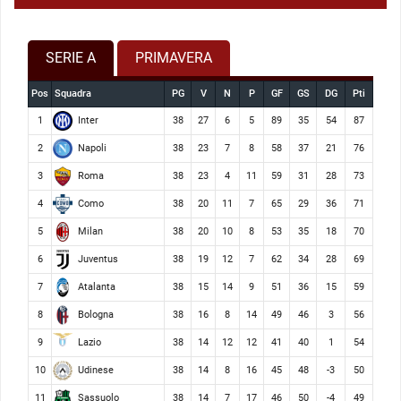
SERIE A
PRIMAVERA
Pos
Squadra
PG
V
N
P
GF
GS
DG
Pti
Inter
1
38
27
6
5
89
35
54
87
Napoli
2
38
23
7
8
58
37
21
76
Roma
3
38
23
4
11
59
31
28
73
Como
4
38
20
11
7
65
29
36
71
Milan
5
38
20
10
8
53
35
18
70
Juventus
6
38
19
12
7
62
34
28
69
Atalanta
7
38
15
14
9
51
36
15
59
Bologna
8
38
16
8
14
49
46
3
56
Lazio
9
38
14
12
12
41
40
1
54
Udinese
10
38
14
8
16
45
48
-3
50
Sassuolo
11
38
14
7
17
46
50
-4
49