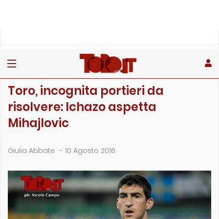
»
»
»
Home
Toro
Primo piano
Toro, incognita portieri da risolvere: Ichazo aspetta Mihajl…
PRIMO PIANO
Toro, incognita portieri da
risolvere: Ichazo aspetta
Mihajlovic
Giulia Abbate
-
10 Agosto 2016