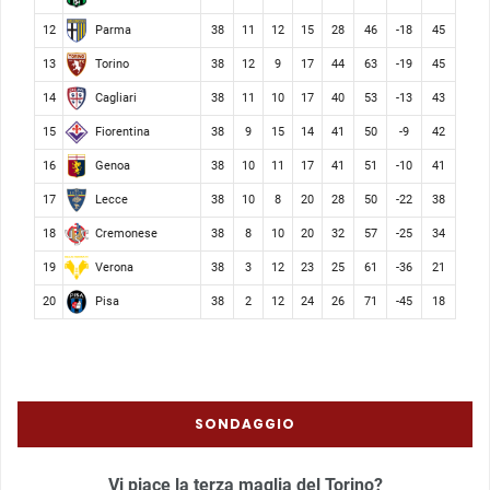
Parma
12
38
11
12
15
28
46
-18
45
Torino
13
38
12
9
17
44
63
-19
45
Cagliari
14
38
11
10
17
40
53
-13
43
Fiorentina
15
38
9
15
14
41
50
-9
42
Genoa
16
38
10
11
17
41
51
-10
41
Lecce
17
38
10
8
20
28
50
-22
38
Cremonese
18
38
8
10
20
32
57
-25
34
Verona
19
38
3
12
23
25
61
-36
21
Pisa
20
38
2
12
24
26
71
-45
18
SONDAGGIO
Vi piace la terza maglia del Torino?