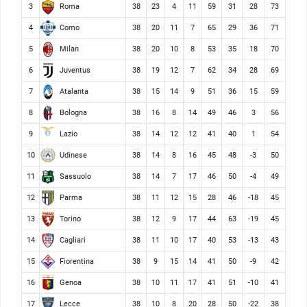
Roma
3
38
23
4
11
59
31
28
73
Como
4
38
20
11
7
65
29
36
71
Milan
5
38
20
10
8
53
35
18
70
Juventus
6
38
19
12
7
62
34
28
69
Atalanta
7
38
15
14
9
51
36
15
59
Bologna
8
38
16
8
14
49
46
3
56
Lazio
9
38
14
12
12
41
40
1
54
Udinese
10
38
14
8
16
45
48
-3
50
Sassuolo
11
38
14
7
17
46
50
-4
49
Parma
12
38
11
12
15
28
46
-18
45
Torino
13
38
12
9
17
44
63
-19
45
Cagliari
14
38
11
10
17
40
53
-13
43
Fiorentina
15
38
9
15
14
41
50
-9
42
Genoa
16
38
10
11
17
41
51
-10
41
Lecce
17
38
10
8
20
28
50
-22
38