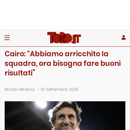
»
»
»
Home
Toro
Primo piano
Cairo: “Abbiamo arricchito la squadra, ora bisogna far…
PRIMO PIANO
Cairo: “Abbiamo arricchito la
squadra, ora bisogna fare buoni
risultati”
Nicolò Minerva
-
10 Settembre 2025