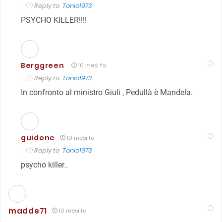
Reply to
Tonio1973
PSYCHO KILLER!!!!
Berggreen
10 mesi fa
Reply to
Tonio1973
In confronto al ministro Giuli , Pedullà è Mandela.
guidone
10 mesi fa
Reply to
Tonio1973
psycho killer..
madde71
10 mesi fa