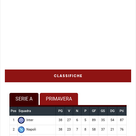
CLASSIFICHE
SERIE A
PRIMAVERA
Pos
Squadra
PG
V
N
P
GF
GS
DG
Pti
Inter
1
38
27
6
5
89
35
54
87
Napoli
2
38
23
7
8
58
37
21
76