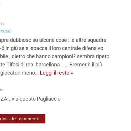
»
 fa
110768
pre dubbioso su alcune cose : le altre squadre
6 in giù se si spacca il loro centrale difensivo
dabile , dietro che hanno campioni? sembra ripeto
e Tifosi di real barcellona …… Bremer è il più
a giocatori meno
…
Leggi il resto »
fa
ZA!..via questo Pagliaccio
rica altri commenti