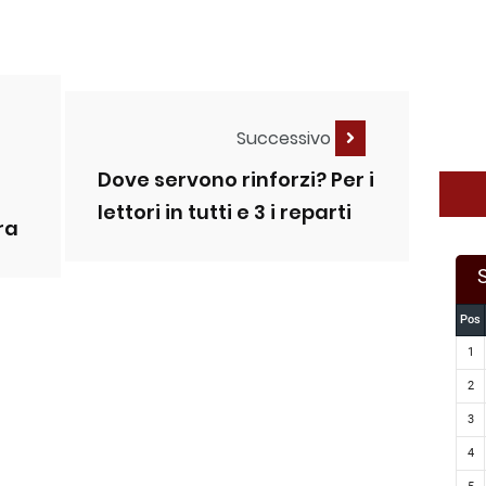
Successivo
Dove servono rinforzi? Per i
lettori in tutti e 3 i reparti
ra
Pos
1
2
3
4