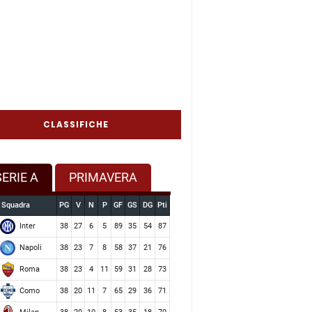
CLASSIFICHE
SERIE A
PRIMAVERA
Squadra
PG
V
N
P
GF
GS
DG
Pti
Inter
38
27
6
5
89
35
54
87
Napoli
38
23
7
8
58
37
21
76
Roma
38
23
4
11
59
31
28
73
Como
38
20
11
7
65
29
36
71