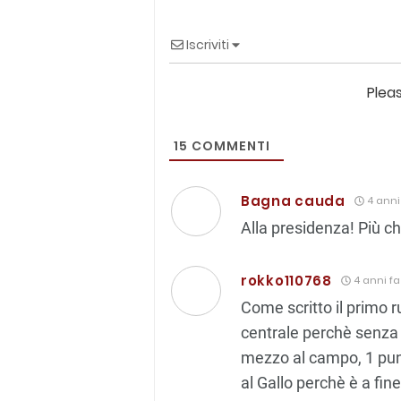
Iscriviti
Plea
15
COMMENTI
Bagna cauda
4 anni
Alla presidenza! Più che
rokko110768
4 anni fa
Come scritto il primo 
centrale perchè senza
mezzo al campo, 1 punt
al Gallo perchè è a fin