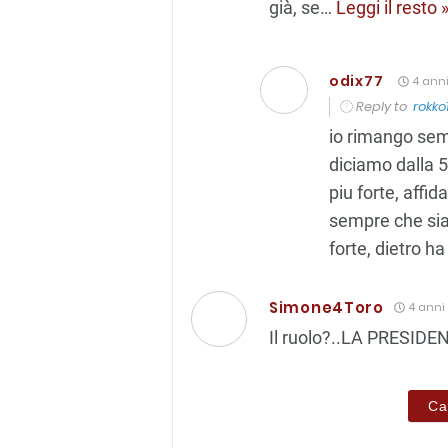
già, se
…
Leggi il resto 
odix77
4 anni
Reply to
rokko
io rimango sem
diciamo dalla 5-
piu forte, affi
sempre che siat
forte, dietro h
Simone4Toro
4 anni 
Il ruolo?..LA PRESIDEN
Ca