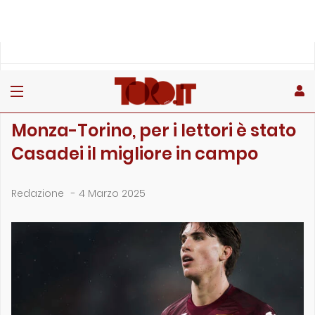
»
»
»
Home
Toro
Sondaggi
Monza-Torino, per i lettori è stato Casadei il migliore in …
SONDAGGI
Monza-Torino, per i lettori è stato
Casadei il migliore in campo
Redazione
-
4 Marzo 2025