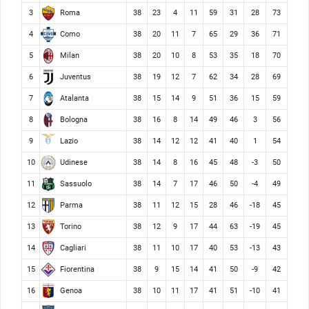
Roma
3
38
23
4
11
59
31
28
73
Como
4
38
20
11
7
65
29
36
71
Milan
5
38
20
10
8
53
35
18
70
Juventus
6
38
19
12
7
62
34
28
69
Atalanta
7
38
15
14
9
51
36
15
59
Bologna
8
38
16
8
14
49
46
3
56
Lazio
9
38
14
12
12
41
40
1
54
Udinese
10
38
14
8
16
45
48
-3
50
Sassuolo
11
38
14
7
17
46
50
-4
49
Parma
12
38
11
12
15
28
46
-18
45
Torino
13
38
12
9
17
44
63
-19
45
Cagliari
14
38
11
10
17
40
53
-13
43
Fiorentina
15
38
9
15
14
41
50
-9
42
Genoa
16
38
10
11
17
41
51
-10
41