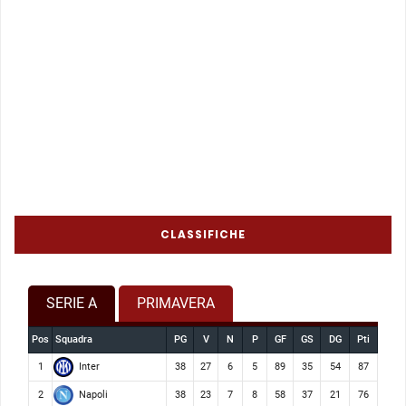
CLASSIFICHE
SERIE A
PRIMAVERA
Pos
Squadra
PG
V
N
P
GF
GS
DG
Pti
Inter
1
38
27
6
5
89
35
54
87
Napoli
2
38
23
7
8
58
37
21
76