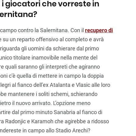
 i giocatori che vorreste in
ernitana?
n campo contro la Salernitana. Con il
recupero di
e su un reparto offensivo al completo e avrà
iguarda gli uomini da schierare dal primo
nico titolare inamovibile nella mente del
e quali saranno gli interpreti che agiranno
ioni c’è quella di mettere in campo la doppia
gri al fianco dell’ex Atalanta e Vlasic alle loro
bbe mantenere i soliti schemi, schierando
dietro il nuovo arrivato. L’opzione meno
artire dal primo minuto Sanabria al fianco di
tra Radonjic e Karamoh che agirebbe a ridosso
andereste in campo allo Stadio Arechi?