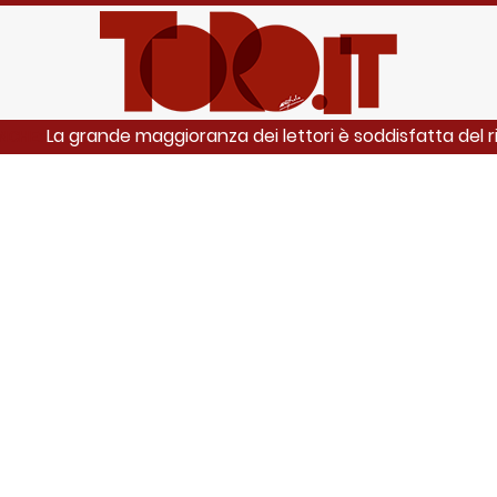
La grande maggioranza dei lettori è soddisfatta del ri
ANCHE: