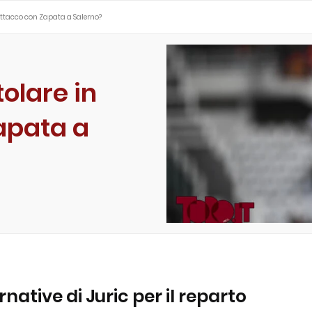
n attacco con Zapata a Salerno?
tolare in
apata a
ernative di Juric per il reparto