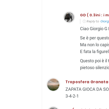
GD ( 0.3ini : i 
Reply to
Giorg
Ciao Giorgio G 
Se è per questo,
Ma non lo capis
E fata la figur
Questo poi è i
pietoso silenzi
Troposfera Granata
ZAPATA GIOCA DA SOL
3-4-2-1