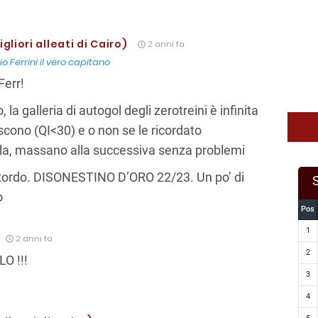
migliori alleati di Cairo)
2 anni fa
io Ferrini il vero capitano
Ferr!
 la galleria di autogol degli zerotreini è infinita
cono (QI<30) e o non se le ricordato
ella, massano alla successiva senza problemi
l tordo. DISONESTINO D’ORO 22/23. Un po’ di
o
Pos
1
2 anni fa
2
O !!!
3
4