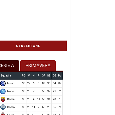
CLASSIFICHE
SERIE A
PRIMAVERA
Squadra
PG
V
N
P
GF
GS
DG
Pti
Inter
38
27
6
5
89
35
54
87
Napoli
38
23
7
8
58
37
21
76
Roma
38
23
4
11
59
31
28
73
Como
38
20
11
7
65
29
36
71