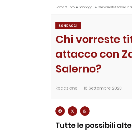
»
»
»
Home
Toro
Sondaggi
Chi vorreste titolare i
SONDAGGI
Chi vorreste ti
attacco con Z
Salerno?
Redazione
-
16 Settembre 2023
Tutte le possibili alt