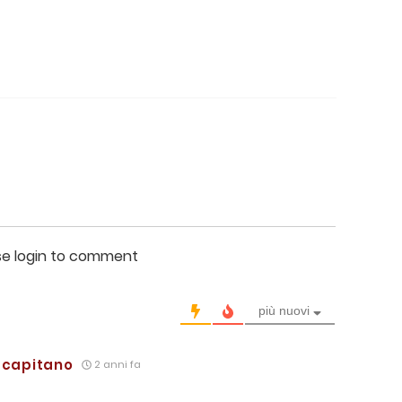
se login to comment
più nuovi
ro capitano
2 anni fa