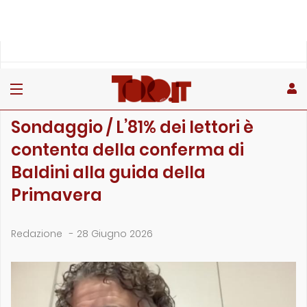
»
»
»
Home
Toro
Sondaggi
Sondaggio / L’81% dei lettori è contenta della confer…
SONDAGGI
Sondaggio / L’81% dei lettori è
contenta della conferma di
Baldini alla guida della
Primavera
Redazione
-
28 Giugno 2026