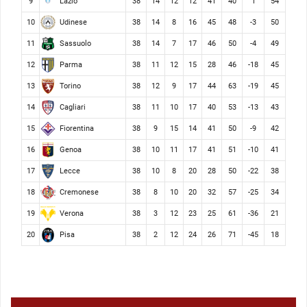
Lazio
9
38
14
12
12
41
40
1
54
Udinese
10
38
14
8
16
45
48
-3
50
Sassuolo
11
38
14
7
17
46
50
-4
49
Parma
12
38
11
12
15
28
46
-18
45
Torino
13
38
12
9
17
44
63
-19
45
Cagliari
14
38
11
10
17
40
53
-13
43
Fiorentina
15
38
9
15
14
41
50
-9
42
Genoa
16
38
10
11
17
41
51
-10
41
Lecce
17
38
10
8
20
28
50
-22
38
Cremonese
18
38
8
10
20
32
57
-25
34
Verona
19
38
3
12
23
25
61
-36
21
Pisa
20
38
2
12
24
26
71
-45
18