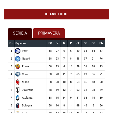
CLASSIFICHE
SERIE A
PRIMAVERA
Pos
Squadra
PG
V
N
P
GF
GS
DG
Pti
Inter
1
38
27
6
5
89
35
54
87
Napoli
2
38
23
7
8
58
37
21
76
Roma
3
38
23
4
11
59
31
28
73
Como
4
38
20
11
7
65
29
36
71
Milan
5
38
20
10
8
53
35
18
70
Juventus
6
38
19
12
7
62
34
28
69
Atalanta
7
38
15
14
9
51
36
15
59
Bologna
8
38
16
8
14
49
46
3
56