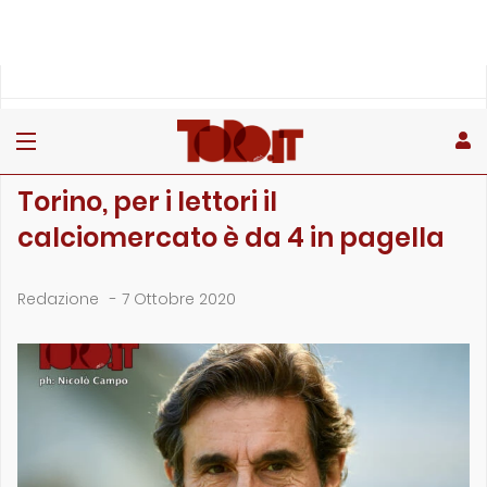
»
»
»
Home
Toro
Sondaggi
Torino, per i lettori il calciomercato è da 4 in pagella
SONDAGGI
Torino, per i lettori il
calciomercato è da 4 in pagella
Redazione
-
7 Ottobre 2020