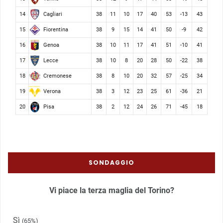
Cagliari
14
38
11
10
17
40
53
-13
43
Fiorentina
15
38
9
15
14
41
50
-9
42
Genoa
16
38
10
11
17
41
51
-10
41
Lecce
17
38
10
8
20
28
50
-22
38
Cremonese
18
38
8
10
20
32
57
-25
34
Verona
19
38
3
12
23
25
61
-36
21
Pisa
20
38
2
12
24
26
71
-45
18
SONDAGGIO
Vi piace la terza maglia del Torino?
Sì
(65%)