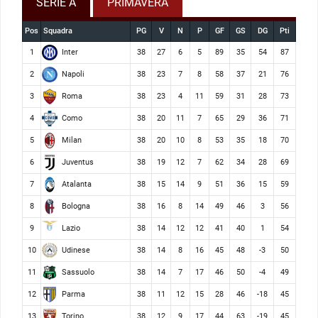
SERIE A
PRIMAVERA
Pos
Squadra
PG
V
N
P
GF
GS
DG
Pti
Inter
1
38
27
6
5
89
35
54
87
Napoli
2
38
23
7
8
58
37
21
76
Roma
3
38
23
4
11
59
31
28
73
Como
4
38
20
11
7
65
29
36
71
Milan
5
38
20
10
8
53
35
18
70
Juventus
6
38
19
12
7
62
34
28
69
Atalanta
7
38
15
14
9
51
36
15
59
Bologna
8
38
16
8
14
49
46
3
56
Lazio
9
38
14
12
12
41
40
1
54
Udinese
10
38
14
8
16
45
48
-3
50
Sassuolo
11
38
14
7
17
46
50
-4
49
Parma
12
38
11
12
15
28
46
-18
45
Torino
13
38
12
9
17
44
63
-19
45