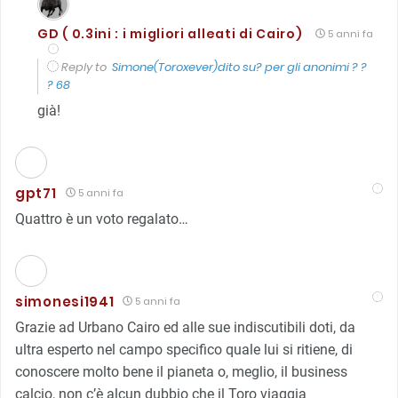
GD ( 0.3ini : i migliori alleati di Cairo)
5 anni fa
Reply to
Simone(Toroxever)dito su? per gli anonimi ? ?
? 68
già!
gpt71
5 anni fa
Quattro è un voto regalato…
simonesi1941
5 anni fa
Grazie ad Urbano Cairo ed alle sue indiscutibili doti, da
ultra esperto nel campo specifico quale lui si ritiene, di
conoscere molto bene il pianeta o, meglio, il business
calcio, non c’è alcun dubbio che il Toro viaggia