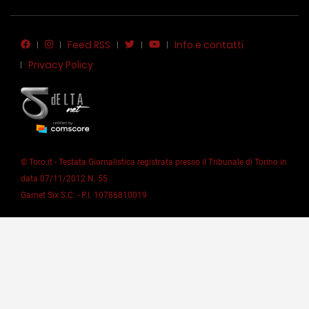
Feed RSS
Info e contatti
Privacy Policy
© Toro.it - Testata Giornalistica registrata presso il Tribunale di Torino in
data 07/11/2012 N. 55
Garnet Six S.C. - P.I. 10786810019