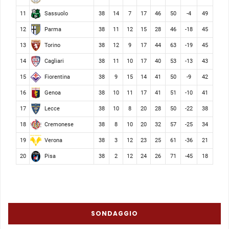
Sassuolo
11
38
14
7
17
46
50
-4
49
Parma
12
38
11
12
15
28
46
-18
45
Torino
13
38
12
9
17
44
63
-19
45
Cagliari
14
38
11
10
17
40
53
-13
43
Fiorentina
15
38
9
15
14
41
50
-9
42
Genoa
16
38
10
11
17
41
51
-10
41
Lecce
17
38
10
8
20
28
50
-22
38
Cremonese
18
38
8
10
20
32
57
-25
34
Verona
19
38
3
12
23
25
61
-36
21
Pisa
20
38
2
12
24
26
71
-45
18
SONDAGGIO