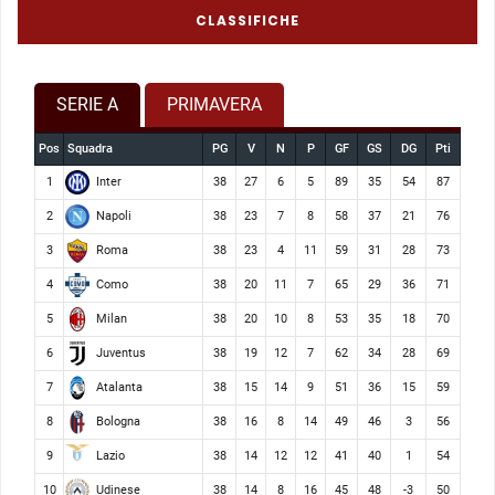
CLASSIFICHE
SERIE A
PRIMAVERA
Pos
Squadra
PG
V
N
P
GF
GS
DG
Pti
Inter
1
38
27
6
5
89
35
54
87
Napoli
2
38
23
7
8
58
37
21
76
Roma
3
38
23
4
11
59
31
28
73
Como
4
38
20
11
7
65
29
36
71
Milan
5
38
20
10
8
53
35
18
70
Juventus
6
38
19
12
7
62
34
28
69
Atalanta
7
38
15
14
9
51
36
15
59
Bologna
8
38
16
8
14
49
46
3
56
Lazio
9
38
14
12
12
41
40
1
54
Udinese
10
38
14
8
16
45
48
-3
50