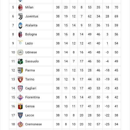
Milan
5
38
20
10
8
53
35
18
70
Juventus
6
38
19
12
7
62
34
28
69
Atalanta
7
38
15
14
9
51
36
15
59
Bologna
8
38
16
8
14
49
46
3
56
Lazio
9
38
14
12
12
41
40
1
54
Udinese
10
38
14
8
16
45
48
-3
50
Sassuolo
11
38
14
7
17
46
50
-4
49
Parma
12
38
11
12
15
28
46
-18
45
Torino
13
38
12
9
17
44
63
-19
45
Cagliari
14
38
11
10
17
40
53
-13
43
Fiorentina
15
38
9
15
14
41
50
-9
42
Genoa
16
38
10
11
17
41
51
-10
41
Lecce
17
38
10
8
20
28
50
-22
38
Cremonese
18
38
8
10
20
32
57
-25
34