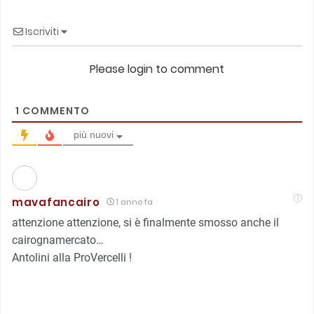
Iscriviti
Please login to comment
1
COMMENTO
più nuovi
mavafancairo
1 anno fa
attenzione attenzione, si è finalmente smosso anche il
cairognamercato…
Antolini alla ProVercelli !