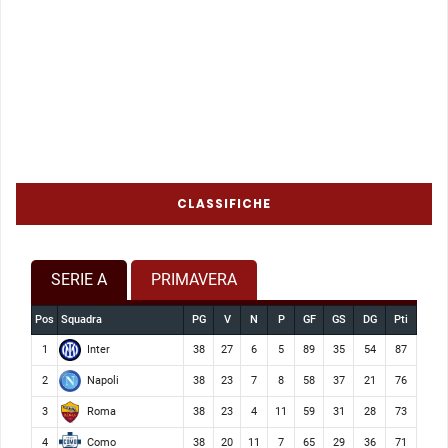
CLASSIFICHE
SERIE A
PRIMAVERA
Pos
Squadra
PG
V
N
P
GF
GS
DG
Pti
Inter
1
38
27
6
5
89
35
54
87
Napoli
2
38
23
7
8
58
37
21
76
Roma
3
38
23
4
11
59
31
28
73
Como
4
38
20
11
7
65
29
36
71