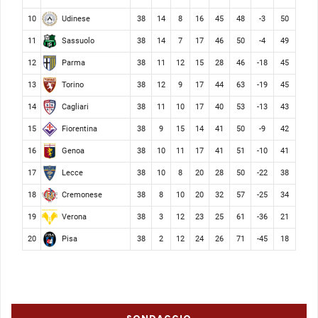
Udinese
10
38
14
8
16
45
48
-3
50
Sassuolo
11
38
14
7
17
46
50
-4
49
Parma
12
38
11
12
15
28
46
-18
45
Torino
13
38
12
9
17
44
63
-19
45
Cagliari
14
38
11
10
17
40
53
-13
43
Fiorentina
15
38
9
15
14
41
50
-9
42
Genoa
16
38
10
11
17
41
51
-10
41
Lecce
17
38
10
8
20
28
50
-22
38
Cremonese
18
38
8
10
20
32
57
-25
34
Verona
19
38
3
12
23
25
61
-36
21
Pisa
20
38
2
12
24
26
71
-45
18