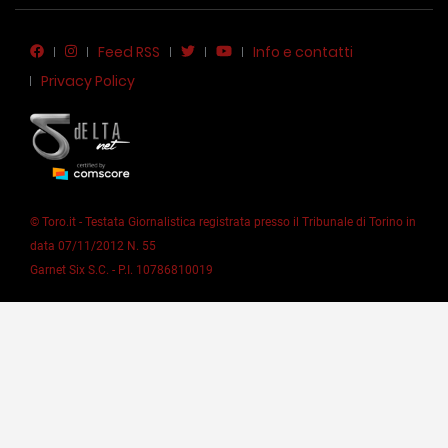
Feed RSS
Info e contatti
Privacy Policy
© Toro.it - Testata Giornalistica registrata presso il Tribunale di Torino in
data 07/11/2012 N. 55
Garnet Six S.C. - P.I. 10786810019