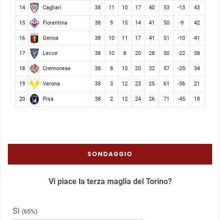
Cagliari
14
38
11
10
17
40
53
-13
43
Fiorentina
15
38
9
15
14
41
50
-9
42
Genoa
16
38
10
11
17
41
51
-10
41
Lecce
17
38
10
8
20
28
50
-22
38
Cremonese
18
38
8
10
20
32
57
-25
34
Verona
19
38
3
12
23
25
61
-36
21
Pisa
20
38
2
12
24
26
71
-45
18
SONDAGGIO
Vi piace la terza maglia del Torino?
Sì
(65%)