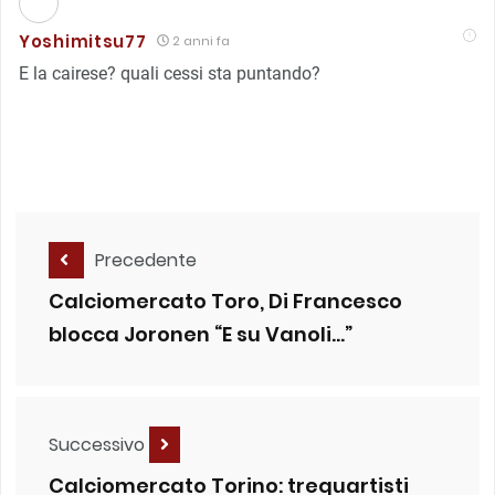
Yoshimitsu77
2 anni fa
E la cairese? quali cessi sta puntando?
Precedente
Calciomercato Toro, Di Francesco
blocca Joronen “E su Vanoli…”
Successivo
Calciomercato Torino: trequartisti