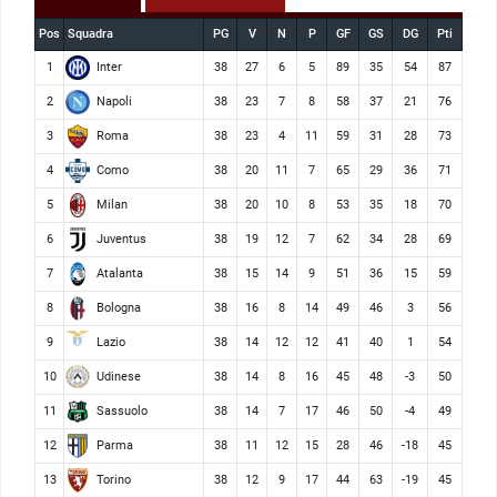
Pos
Squadra
PG
V
N
P
GF
GS
DG
Pti
Inter
1
38
27
6
5
89
35
54
87
Napoli
2
38
23
7
8
58
37
21
76
Roma
3
38
23
4
11
59
31
28
73
Como
4
38
20
11
7
65
29
36
71
Milan
5
38
20
10
8
53
35
18
70
Juventus
6
38
19
12
7
62
34
28
69
Atalanta
7
38
15
14
9
51
36
15
59
Bologna
8
38
16
8
14
49
46
3
56
Lazio
9
38
14
12
12
41
40
1
54
Udinese
10
38
14
8
16
45
48
-3
50
Sassuolo
11
38
14
7
17
46
50
-4
49
Parma
12
38
11
12
15
28
46
-18
45
Torino
13
38
12
9
17
44
63
-19
45