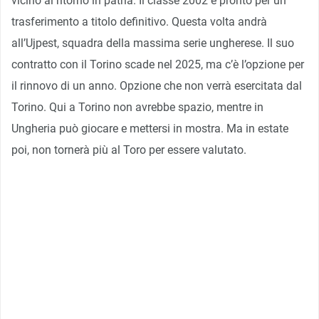
vicino al ritorno in patria. Il classe 2002 è pronto per un
trasferimento a titolo definitivo. Questa volta andrà
all’Ujpest, squadra della massima serie ungherese. Il suo
contratto con il Torino scade nel 2025, ma c’è l’opzione per
il rinnovo di un anno. Opzione che non verrà esercitata dal
Torino. Qui a Torino non avrebbe spazio, mentre in
Ungheria può giocare e mettersi in mostra. Ma in estate
poi, non tornerà più al Toro per essere valutato.