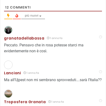
12
COMMENTI
più nuovi
granatadellabassa
1 anno fa
Peccato. Pensavo che in rosa potesse starci ma
evidentemente non è così.
Lancioni
1 anno fa
Ma all’Ujpest non mi sembrano sprovveduti….sarà l’Italia??
Troposfera Granata
1 anno fa