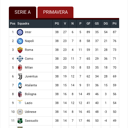
SERIE A
PRIMAVERA
Pos
Squadra
PG
V
N
P
GF
GS
DG
Pti
Inter
1
38
27
6
5
89
35
54
87
Napoli
2
38
23
7
8
58
37
21
76
Roma
3
38
23
4
11
59
31
28
73
Como
4
38
20
11
7
65
29
36
71
Milan
5
38
20
10
8
53
35
18
70
Juventus
6
38
19
12
7
62
34
28
69
Atalanta
7
38
15
14
9
51
36
15
59
Bologna
8
38
16
8
14
49
46
3
56
Lazio
9
38
14
12
12
41
40
1
54
Udinese
10
38
14
8
16
45
48
-3
50
Sassuolo
11
38
14
7
17
46
50
-4
49