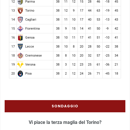
Parma
12
38
11
12
15
28
46
-18
45
Torino
13
38
12
9
17
44
63
-19
45
Cagliari
14
38
11
10
17
40
53
-13
43
Fiorentina
15
38
9
15
14
41
50
-9
42
Genoa
16
38
10
11
17
41
51
-10
41
Lecce
17
38
10
8
20
28
50
-22
38
Cremonese
18
38
8
10
20
32
57
-25
34
Verona
19
38
3
12
23
25
61
-36
21
Pisa
20
38
2
12
24
26
71
-45
18
SONDAGGIO
Vi piace la terza maglia del Torino?