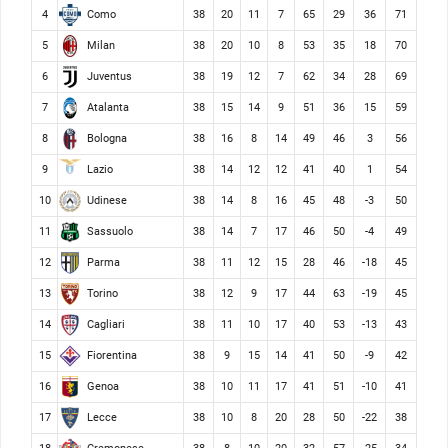
Como
4
38
20
11
7
65
29
36
71
Milan
5
38
20
10
8
53
35
18
70
Juventus
6
38
19
12
7
62
34
28
69
Atalanta
7
38
15
14
9
51
36
15
59
Bologna
8
38
16
8
14
49
46
3
56
Lazio
9
38
14
12
12
41
40
1
54
Udinese
10
38
14
8
16
45
48
-3
50
Sassuolo
11
38
14
7
17
46
50
-4
49
Parma
12
38
11
12
15
28
46
-18
45
Torino
13
38
12
9
17
44
63
-19
45
Cagliari
14
38
11
10
17
40
53
-13
43
Fiorentina
15
38
9
15
14
41
50
-9
42
Genoa
16
38
10
11
17
41
51
-10
41
Lecce
17
38
10
8
20
28
50
-22
38