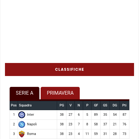
CLASSIFICHE
SERIE A
PRIMAVERA
Pos
Squadra
PG
V
N
P
GF
GS
DG
Pti
Inter
1
38
27
6
5
89
35
54
87
Napoli
2
38
23
7
8
58
37
21
76
Roma
3
38
23
4
11
59
31
28
73