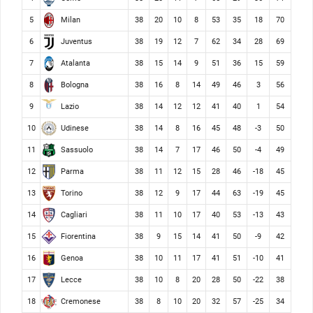
Milan
5
38
20
10
8
53
35
18
70
Juventus
6
38
19
12
7
62
34
28
69
Atalanta
7
38
15
14
9
51
36
15
59
Bologna
8
38
16
8
14
49
46
3
56
Lazio
9
38
14
12
12
41
40
1
54
Udinese
10
38
14
8
16
45
48
-3
50
Sassuolo
11
38
14
7
17
46
50
-4
49
Parma
12
38
11
12
15
28
46
-18
45
Torino
13
38
12
9
17
44
63
-19
45
Cagliari
14
38
11
10
17
40
53
-13
43
Fiorentina
15
38
9
15
14
41
50
-9
42
Genoa
16
38
10
11
17
41
51
-10
41
Lecce
17
38
10
8
20
28
50
-22
38
Cremonese
18
38
8
10
20
32
57
-25
34