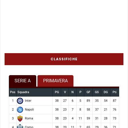
CLASSIFICHE
SERIE A
PRIMAVERA
Pos
Squadra
PG
V
N
P
GF
GS
DG
Pti
Inter
1
38
27
6
5
89
35
54
87
Napoli
2
38
23
7
8
58
37
21
76
Roma
3
38
23
4
11
59
31
28
73
Como
4
38
20
11
7
65
29
36
71