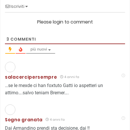
Iscriviti
Please login to comment
3
COMMENTI
più nuovi
salacercipersempre
4 anni fa
…se le mexde ci han foxtuto Gatti io aspetteri un
attimo….salvo teniam Bremer….
Sogno granata
4 anni fa
Dai Armandino prendi sta decisione, dai !!