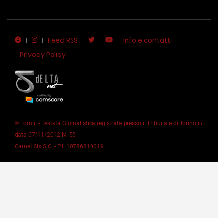
Feed RSS
Info e contatti
Privacy Policy
© Toro.it - Testata Giornalistica registrata presso il Tribunale di Torino in
data 07/11/2012 N. 55
Garnet Six S.C. - P.I. 10786810019