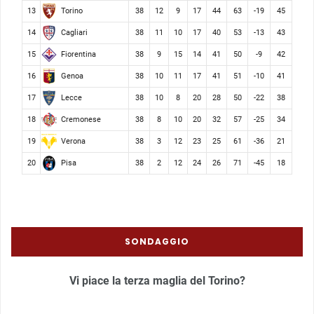
Torino
13
38
12
9
17
44
63
-19
45
Cagliari
14
38
11
10
17
40
53
-13
43
Fiorentina
15
38
9
15
14
41
50
-9
42
Genoa
16
38
10
11
17
41
51
-10
41
Lecce
17
38
10
8
20
28
50
-22
38
Cremonese
18
38
8
10
20
32
57
-25
34
Verona
19
38
3
12
23
25
61
-36
21
Pisa
20
38
2
12
24
26
71
-45
18
SONDAGGIO
Vi piace la terza maglia del Torino?