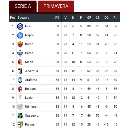
SERIE A
PRIMAVERA
Pos
Squadra
PG
V
N
P
GF
GS
DG
Pti
Inter
1
38
27
6
5
89
35
54
87
Napoli
2
38
23
7
8
58
37
21
76
Roma
3
38
23
4
11
59
31
28
73
Como
4
38
20
11
7
65
29
36
71
Milan
5
38
20
10
8
53
35
18
70
Juventus
6
38
19
12
7
62
34
28
69
Atalanta
7
38
15
14
9
51
36
15
59
Bologna
8
38
16
8
14
49
46
3
56
Lazio
9
38
14
12
12
41
40
1
54
Udinese
10
38
14
8
16
45
48
-3
50
Sassuolo
11
38
14
7
17
46
50
-4
49
Parma
12
38
11
12
15
28
46
-18
45