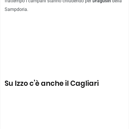
frattempo i campani stanno chiudendo per
Dragusin
della
Sampdoria.
Su Izzo c’è anche il Cagliari