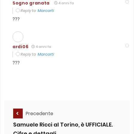
Sogno granata
4 anni fa
Reply to
Marcorti
???
ardi06
4 anni fa
Reply to
Marcorti
???
Precedente
Samuele Ricci al Torino, è UFFICIALE.
Cifre e dettagli