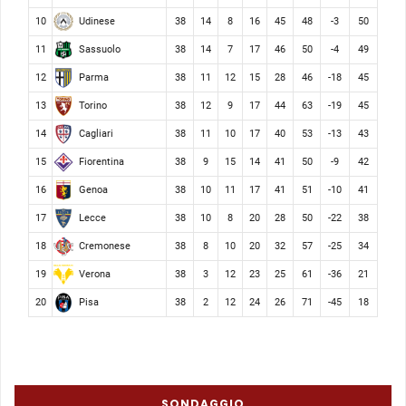
Udinese
10
38
14
8
16
45
48
-3
50
Sassuolo
11
38
14
7
17
46
50
-4
49
Parma
12
38
11
12
15
28
46
-18
45
Torino
13
38
12
9
17
44
63
-19
45
Cagliari
14
38
11
10
17
40
53
-13
43
Fiorentina
15
38
9
15
14
41
50
-9
42
Genoa
16
38
10
11
17
41
51
-10
41
Lecce
17
38
10
8
20
28
50
-22
38
Cremonese
18
38
8
10
20
32
57
-25
34
Verona
19
38
3
12
23
25
61
-36
21
Pisa
20
38
2
12
24
26
71
-45
18
SONDAGGIO