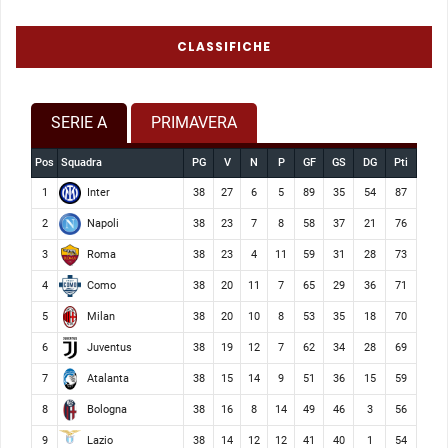
CLASSIFICHE
SERIE A
PRIMAVERA
Pos
Squadra
PG
V
N
P
GF
GS
DG
Pti
Inter
1
38
27
6
5
89
35
54
87
Napoli
2
38
23
7
8
58
37
21
76
Roma
3
38
23
4
11
59
31
28
73
Como
4
38
20
11
7
65
29
36
71
Milan
5
38
20
10
8
53
35
18
70
Juventus
6
38
19
12
7
62
34
28
69
Atalanta
7
38
15
14
9
51
36
15
59
Bologna
8
38
16
8
14
49
46
3
56
Lazio
9
38
14
12
12
41
40
1
54