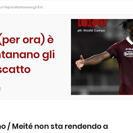
 un flop: si allontanano gli 8 m…
(per ora) è
ontanano gli
iscatto
1
o / Meité non sta rendendo a