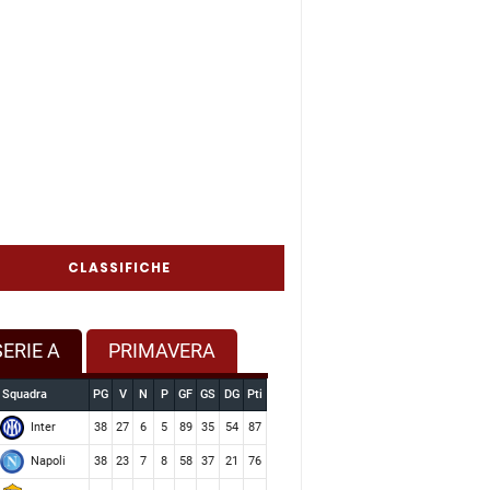
CLASSIFICHE
SERIE A
PRIMAVERA
Squadra
PG
V
N
P
GF
GS
DG
Pti
Inter
38
27
6
5
89
35
54
87
Napoli
38
23
7
8
58
37
21
76