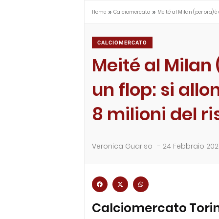
»
»
Home
Calciomercato
Meité al Milan (per ora) è
CALCIOMERCATO
Meité al Milan 
un flop: si all
8 milioni del r
Veronica Guariso
-
24 Febbraio 202
Calciomercato Torin