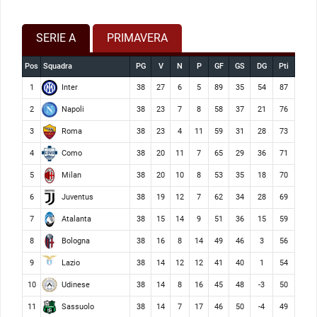
SERIE A
PRIMAVERA
Pos
Squadra
PG
V
N
P
GF
GS
DG
Pti
Inter
1
38
27
6
5
89
35
54
87
Napoli
2
38
23
7
8
58
37
21
76
Roma
3
38
23
4
11
59
31
28
73
Como
4
38
20
11
7
65
29
36
71
Milan
5
38
20
10
8
53
35
18
70
Juventus
6
38
19
12
7
62
34
28
69
Atalanta
7
38
15
14
9
51
36
15
59
Bologna
8
38
16
8
14
49
46
3
56
Lazio
9
38
14
12
12
41
40
1
54
Udinese
10
38
14
8
16
45
48
-3
50
Sassuolo
11
38
14
7
17
46
50
-4
49