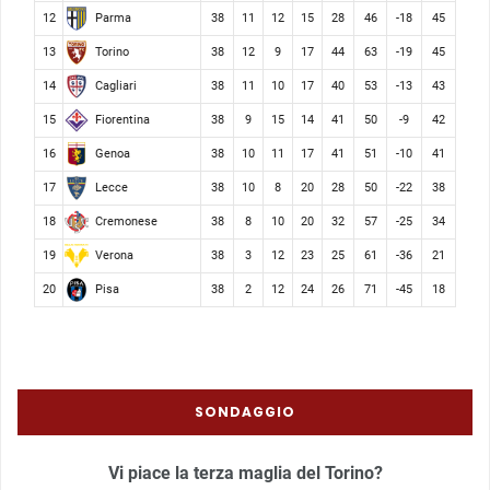
Parma
12
38
11
12
15
28
46
-18
45
Torino
13
38
12
9
17
44
63
-19
45
Cagliari
14
38
11
10
17
40
53
-13
43
Fiorentina
15
38
9
15
14
41
50
-9
42
Genoa
16
38
10
11
17
41
51
-10
41
Lecce
17
38
10
8
20
28
50
-22
38
Cremonese
18
38
8
10
20
32
57
-25
34
Verona
19
38
3
12
23
25
61
-36
21
Pisa
20
38
2
12
24
26
71
-45
18
SONDAGGIO
Vi piace la terza maglia del Torino?