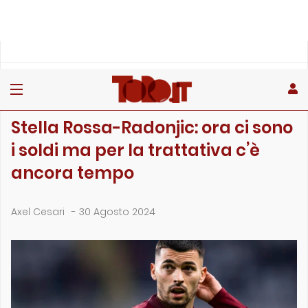
»
»
Home
Calciomercato
Stella Rossa-Radonjic: ora ci sono i soldi ma per la trattat…
CALCIOMERCATO
Stella Rossa-Radonjic: ora ci sono
i soldi ma per la trattativa c’è
ancora tempo
Axel Cesari
-
30 Agosto 2024