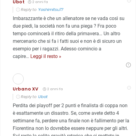
Ubot
2 anni fa
Reply to
Yoshimitsu77
Imbarazzante è che un allenatore se ne vada così su
due piedi, la società non fa una piega ? Fra poco
tempo comincerà il ritiro della primavera… Un altro
mercenario che si fa i fatti suoi e non è di sicuro un
esempio per i ragazzi. Adesso comincio a
capire
…
Leggi il resto »
Urbano XV
2 anni fa
Reply to
Ubot
Perdita dei playoff per 2 punti e finalista di coppa non
è esattamente un disastro. Se, come avete detto 4
settimane fa, perdere una finale non è fallimento per la
Fiorentina non lo dovrebbe essere neppure per gli altri.
Sul resto la solita gravità retorica che ci mettete in