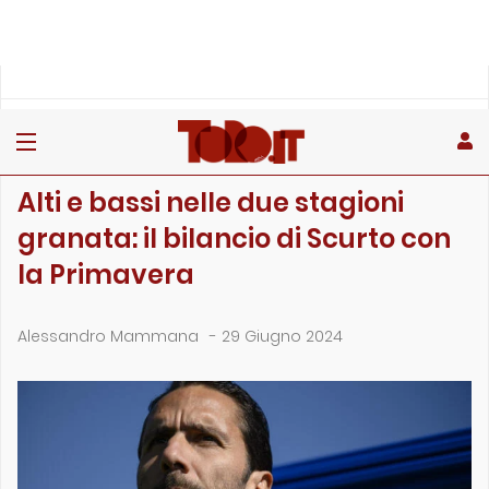
»
»
Home
Giovanili
Alti e bassi nelle due stagioni granata: il bilancio di Scur…
GIOVANILI
Alti e bassi nelle due stagioni
granata: il bilancio di Scurto con
la Primavera
Alessandro Mammana
-
29 Giugno 2024