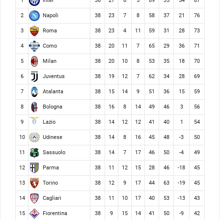
Inter
1
38
27
6
5
89
35
54
87
Napoli
2
38
23
7
8
58
37
21
76
Roma
3
38
23
4
11
59
31
28
73
Como
4
38
20
11
7
65
29
36
71
Milan
5
38
20
10
8
53
35
18
70
Juventus
6
38
19
12
7
62
34
28
69
Atalanta
7
38
15
14
9
51
36
15
59
Bologna
8
38
16
8
14
49
46
3
56
Lazio
9
38
14
12
12
41
40
1
54
Udinese
10
38
14
8
16
45
48
-3
50
Sassuolo
11
38
14
7
17
46
50
-4
49
Parma
12
38
11
12
15
28
46
-18
45
Torino
13
38
12
9
17
44
63
-19
45
Cagliari
14
38
11
10
17
40
53
-13
43
Fiorentina
15
38
9
15
14
41
50
-9
42