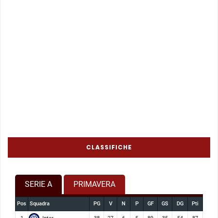
CLASSIFICHE
SERIE A
PRIMAVERA
Pos
Squadra
PG
V
N
P
GF
GS
DG
Pti