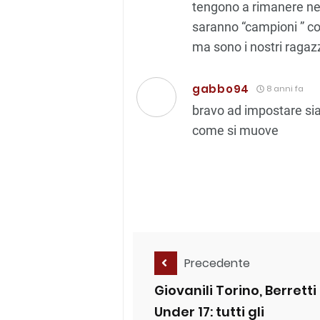
tengono a rimanere ne
saranno “campioni ” com
ma sono i nostri ragazz
gabbo94
8 anni fa
bravo ad impostare sia
come si muove
Precedente
Giovanili Torino, Berretti
Under 17: tutti gli