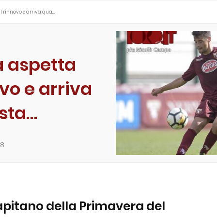
il rinnovo e arriva qua…
a aspetta
vo e arriva
esta…
18
apitano della Primavera del