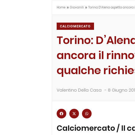
»
»
Home
Giovanili
Torino: D’Alena aspetta ancora 
CALCIOMERCATO
Torino: D’Alen
ancora il rinno
qualche richi
Valentino Della Casa
-
8 Giugno 20
Calciomercato / Il c