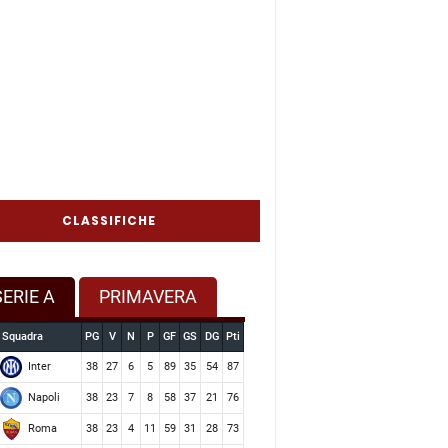
CLASSIFICHE
SERIE A
PRIMAVERA
Squadra
PG
V
N
P
GF
GS
DG
Pti
Inter
38
27
6
5
89
35
54
87
Napoli
38
23
7
8
58
37
21
76
Roma
38
23
4
11
59
31
28
73