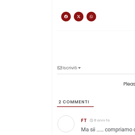
Iscriviti
Plea
2
COMMENTI
FT
8 anni fa
Ma sii …… compriamo di