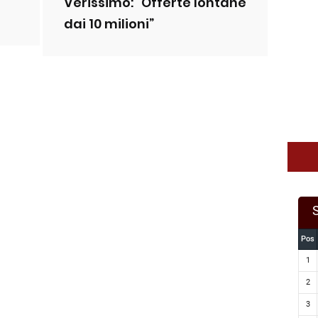
Verissimo: “Offerte lontane
dai 10 milioni”
Pos
1
2
3