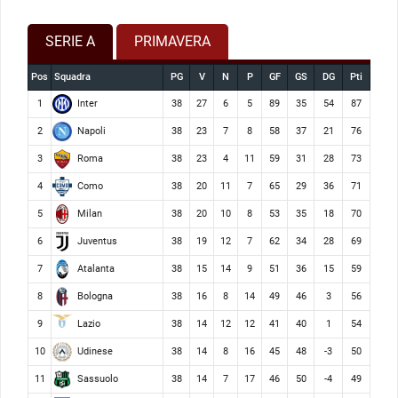
SERIE A
PRIMAVERA
Pos
Squadra
PG
V
N
P
GF
GS
DG
Pti
Inter
1
38
27
6
5
89
35
54
87
Napoli
2
38
23
7
8
58
37
21
76
Roma
3
38
23
4
11
59
31
28
73
Como
4
38
20
11
7
65
29
36
71
Milan
5
38
20
10
8
53
35
18
70
Juventus
6
38
19
12
7
62
34
28
69
Atalanta
7
38
15
14
9
51
36
15
59
Bologna
8
38
16
8
14
49
46
3
56
Lazio
9
38
14
12
12
41
40
1
54
Udinese
10
38
14
8
16
45
48
-3
50
Sassuolo
11
38
14
7
17
46
50
-4
49