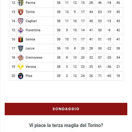
Parma
12
38
11
12
15
28
46
-18
45
Torino
13
38
12
9
17
44
63
-19
45
Cagliari
14
38
11
10
17
40
53
-13
43
Fiorentina
15
38
9
15
14
41
50
-9
42
Genoa
16
38
10
11
17
41
51
-10
41
Lecce
17
38
10
8
20
28
50
-22
38
Cremonese
18
38
8
10
20
32
57
-25
34
Verona
19
38
3
12
23
25
61
-36
21
Pisa
20
38
2
12
24
26
71
-45
18
SONDAGGIO
Vi piace la terza maglia del Torino?