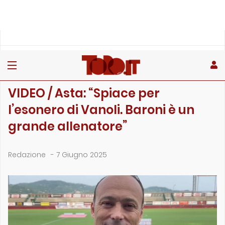
»
»
Home
Interviste
VIDEO / Asta: “Spiace per l’esonero di Vanoli. B…
INTERVISTE
VIDEO / Asta: “Spiace per
l’esonero di Vanoli. Baroni è un
grande allenatore”
Redazione
-
7 Giugno 2025