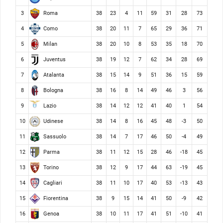
Roma
3
38
23
4
11
59
31
28
73
Como
4
38
20
11
7
65
29
36
71
Milan
5
38
20
10
8
53
35
18
70
Juventus
6
38
19
12
7
62
34
28
69
Atalanta
7
38
15
14
9
51
36
15
59
Bologna
8
38
16
8
14
49
46
3
56
Lazio
9
38
14
12
12
41
40
1
54
Udinese
10
38
14
8
16
45
48
-3
50
Sassuolo
11
38
14
7
17
46
50
-4
49
Parma
12
38
11
12
15
28
46
-18
45
Torino
13
38
12
9
17
44
63
-19
45
Cagliari
14
38
11
10
17
40
53
-13
43
Fiorentina
15
38
9
15
14
41
50
-9
42
Genoa
16
38
10
11
17
41
51
-10
41