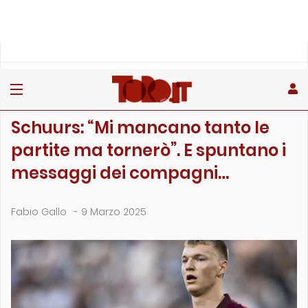
»
»
»
Home
Rubriche
Dai social
Schuurs: “Mi mancano tanto le partite ma tornerò̶…
DAI SOCIAL
Schuurs: “Mi mancano tanto le
partite ma tornerò”. E spuntano i
messaggi dei compagni…
Fabio Gallo
-
9 Marzo 2025