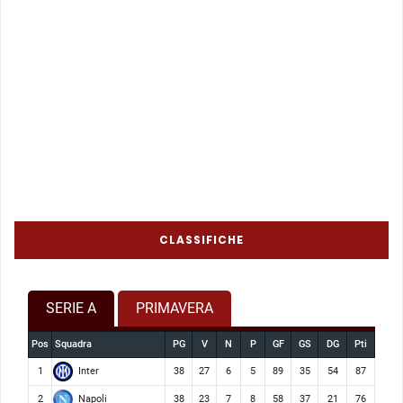
CLASSIFICHE
SERIE A
PRIMAVERA
Pos
Squadra
PG
V
N
P
GF
GS
DG
Pti
Inter
1
38
27
6
5
89
35
54
87
Napoli
2
38
23
7
8
58
37
21
76