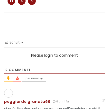
Iscriviti
Please login to comment
2
COMMENTI
più nuovi
poggiardo granata69
8 anni fa
si può discutere sul rigore ma non sull’espulsione,e già il