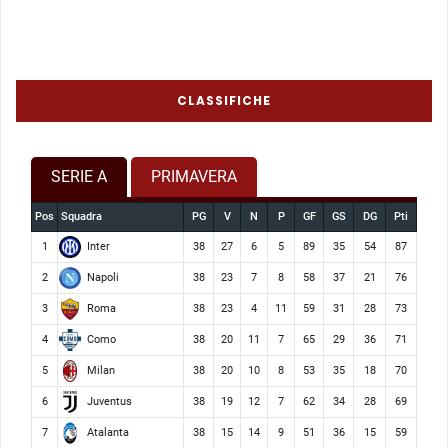
CLASSIFICHE
SERIE A
PRIMAVERA
Pos
Squadra
PG
V
N
P
GF
GS
DG
Pti
Inter
1
38
27
6
5
89
35
54
87
Napoli
2
38
23
7
8
58
37
21
76
Roma
3
38
23
4
11
59
31
28
73
Como
4
38
20
11
7
65
29
36
71
Milan
5
38
20
10
8
53
35
18
70
Juventus
6
38
19
12
7
62
34
28
69
Atalanta
7
38
15
14
9
51
36
15
59