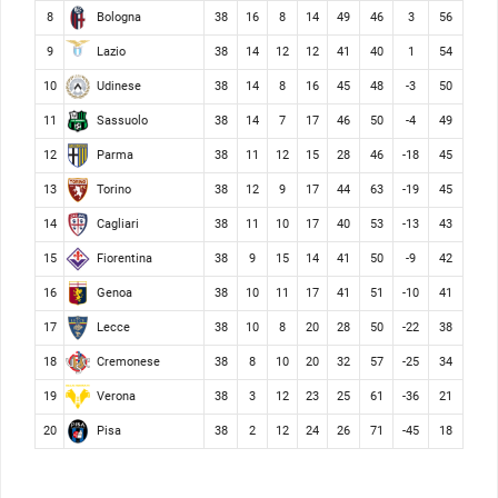
Bologna
8
38
16
8
14
49
46
3
56
Lazio
9
38
14
12
12
41
40
1
54
Udinese
10
38
14
8
16
45
48
-3
50
Sassuolo
11
38
14
7
17
46
50
-4
49
Parma
12
38
11
12
15
28
46
-18
45
Torino
13
38
12
9
17
44
63
-19
45
Cagliari
14
38
11
10
17
40
53
-13
43
Fiorentina
15
38
9
15
14
41
50
-9
42
Genoa
16
38
10
11
17
41
51
-10
41
Lecce
17
38
10
8
20
28
50
-22
38
Cremonese
18
38
8
10
20
32
57
-25
34
Verona
19
38
3
12
23
25
61
-36
21
Pisa
20
38
2
12
24
26
71
-45
18