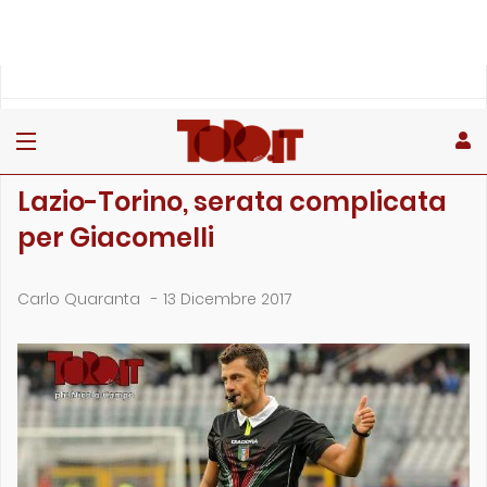
»
»
»
Home
Rubriche
Il punto sull'arbitro
Lazio-Torino, serata complicata per Giacomelli
IL PUNTO SULL'ARBITRO
Lazio-Torino, serata complicata
per Giacomelli
Carlo Quaranta
-
13 Dicembre 2017