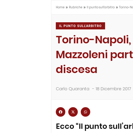
»
»
»
Home
Rubriche
Il punto sull'arbitro
Torino-Na
IL PUNTO SULL'ARBITRO
Torino-Napoli,
Mazzoleni part
discesa
Carlo Quaranta
-
18 Dicembre 2017
Ecco “Il punto sull’a