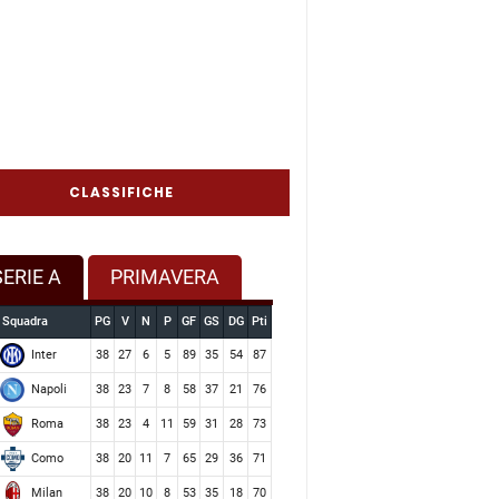
CLASSIFICHE
SERIE A
PRIMAVERA
Squadra
PG
V
N
P
GF
GS
DG
Pti
Inter
38
27
6
5
89
35
54
87
Napoli
38
23
7
8
58
37
21
76
Roma
38
23
4
11
59
31
28
73
Como
38
20
11
7
65
29
36
71
Milan
38
20
10
8
53
35
18
70