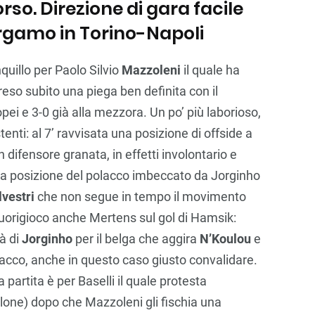
rso. Direzione di gara facile
Bergamo in Torino-Napoli
uillo per Paolo Silvio
Mazzoleni
il quale ha
so subito una piega ben definita con il
ei e 3-0 già alla mezzora. Un po’ più laborioso,
stenti: al 7’ ravvisata una posizione di offside a
 difensore granata, in effetti involontario e
 la posizione del polacco imbeccato da Jorginho
lvestri
che non segue in tempo il movimento
 fuorigioco anche Mertens sul gol di Hamsik:
à di
Jorginho
per il belga che aggira
N’Koulou
e
ovacco, anche in questo caso giusto convalidare.
partita è per Baselli il quale protesta
lone) dopo che Mazzoleni gli fischia una