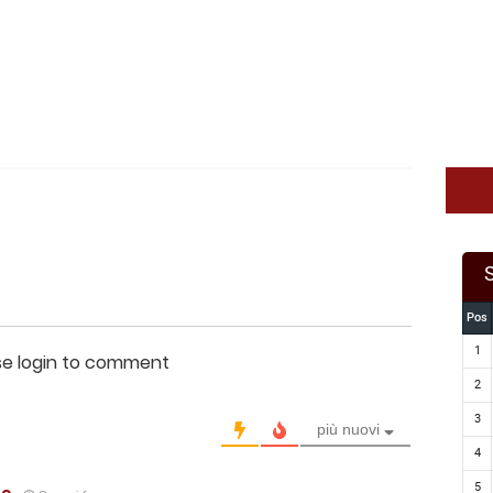
Pos
1
se login to comment
2
3
più nuovi
4
5