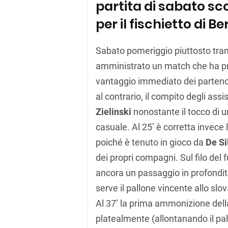
partita di sabato sco
per il fischietto di 
Sabato pomeriggio piuttosto tranq
amministrato un match che ha pre
vantaggio immediato dei partenop
al contrario, il compito degli assi
Zielinski
nonostante il tocco di un
casuale. Al 25’ è corretta invece
poiché è tenuto in gioco da
De Si
dei propri compagni. Sul filo del
ancora un passaggio in profondit
serve il pallone vincente allo sl
Al 37’ la prima ammonizione della 
platealmente (allontanando il pal