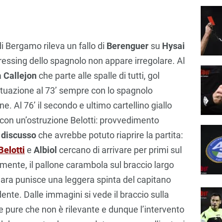
di Bergamo rileva un fallo di
Berenguer
su
Hysai
ressing dello spagnolo non appare irregolare. Al
a
Callejon
che parte alle spalle di tutti, gol
tuazione al 73’ sempre con lo spagnolo
. Al 76’ il secondo e ultimo cartellino giallo
 con un’ostruzione Belotti: provvedimento
ù discusso
che avrebbe potuto riaprire la partita:
Belotti
e
Albiol
cercano di arrivare per primi sul
mente, il pallone carambola sul braccio largo
 gara punisce una leggera spinta del capitano
e. Dalle immagini si vede il braccio sulla
ce pure che non è rilevante e dunque l’intervento